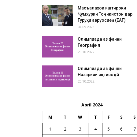
Масъалаҳои иштироки
Ҷумҳурии Тоҷикистон дар
Гурӯҳи авруосиеӣ (ЕАГ)
04.09.2023
Олимпиада аз фанни
География
23.10.2022
Олимпиада аз фанни
Назарияи иқтисодӣ
20.10.2022
April 2024
M
T
W
T
F
S
S
1
2
3
4
5
6
7