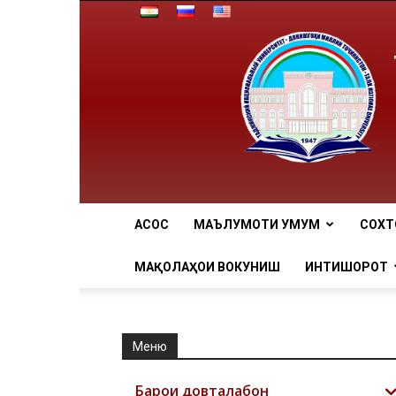
АCОСӢ
МАЪЛУМОТИ УМУМӢ
СОХТ
МАҚОЛАҲОИ ВОКУНИШӢ
ИНТИШОРОТ
Меню
Барои довталабон