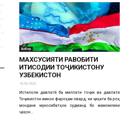
Тоҷикистон
Ахбор
МАХСУСИЯТИ РАВОБИТИ
ИҚТИСОДИИ ТОҶИКИСТОНУ
УЗБЕКИСТОН
18.04.2024
Истиқлоли давлатӣ ба миллати тоҷик ва давлати
Тоҷикистон имкон фароҳам овард, ки ҷиҳати ба роҳ
мондани муносибатҳои судманд бо мамомлики
ҷаҳон...