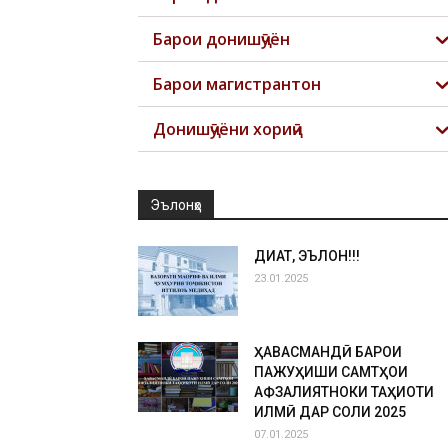
Барои донишҷӯён
Барои магистрантон
Донишҷӯёни хориҷӣ
Эълонҳо
ДИҚҚАТ, ЭЪЛОН!!!
23.01.2025
ҲАВАСМАНДӢ БАРОИ
ПАЖУҲИШИ САМТҲОИ
АФЗАЛИЯТНОКИ ТАҲҚИҚОТИ
ИЛМӢ ДАР СОЛИ 2025
07.01.2025