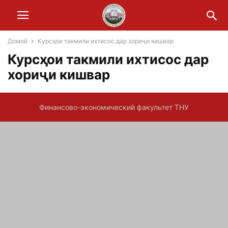
Домой
Курсҳои такмили ихтисос дар хориҷи кишвар
Курсҳои такмили ихтисос дар
хориҷи кишвар
Финансово-экономический факультет ТНУ