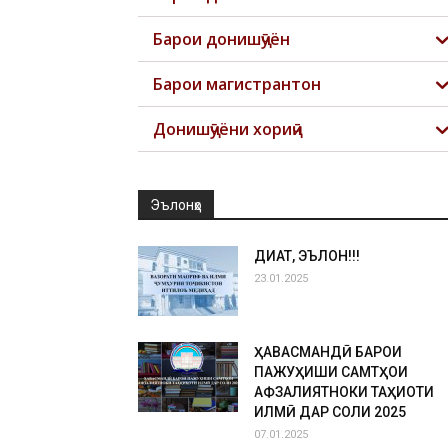
Барои донишҷӯён
Барои магистрантон
Донишҷӯёни хориҷӣ
Эълонҳо
ДИҚҚАТ, ЭЪЛОН!!!
23.01.2025
ҲАВАСМАНДӢ БАРОИ
ПАЖУҲИШИ САМТҲОИ
АФЗАЛИЯТНОКИ ТАҲҚИҚОТИ
ИЛМӢ ДАР СОЛИ 2025
07.01.2025