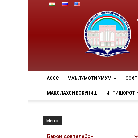
АCОСӢ
МАЪЛУМОТИ УМУМӢ
СОХТ
МАҚОЛАҲОИ ВОКУНИШӢ
ИНТИШОРОТ
Меню
Барои довталабон