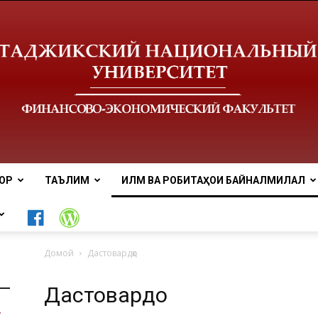
ОР
ТАЪЛИМ
ИЛМ ВА РОБИТАҲОИ БАЙНАЛМИЛАЛӢ
Донишгоҳи
Домой
Дастовардҳо
Дастовардҳо
миллии