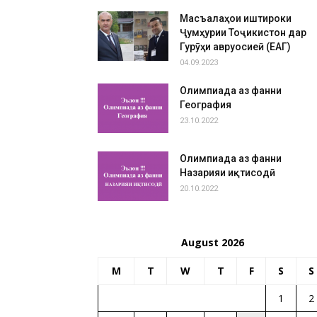
Масъалаҳои иштироки
Ҷумҳурии Тоҷикистон дар
Гурӯҳи авруосиеӣ (ЕАГ)
04.09.2023
Олимпиада аз фанни
География
23.10.2022
Олимпиада аз фанни
Назарияи иқтисодӣ
20.10.2022
August 2026
M
T
W
T
F
S
S
1
2