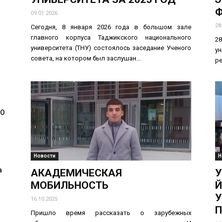
Ф
09.01.2026
28
Сегодня, 8 января 2026 года в большом зале
главного корпуса Таджикского национального
2
университета (ТНУ) состоялось заседание Ученого
ун
совета, на котором был заслушан...
ре
МО
Новости
Н
а
АКАДЕМИЧЕСКАЯ
У
МОБИЛЬНОСТЬ
Й
У
16.10.2025
П
Пришло время рассказать о зарубежных