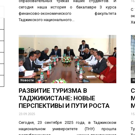
образовательных треках наших студентов. И
16
сегодня наша история о бакалавре 3 курса
С 
финансово-экономического факультета
э
Таджикского национального...
Ха
Новости
Н
РАЗВИТИЕ ТУРИЗМА В
С
ТАДЖИКИСТАНЕ: НОВЫЕ
ПЕРСПЕКТИВЫ И ПУТИ РОСТА
М
23.09.2025
15
Сегодня, 23 сентября 2025 года, в Таджикском
С
национальном университете (ТНУ) прошла
Т