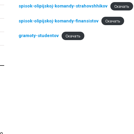
spisok-olipijskoj-komandy-strahovshhikov
Скачать
spisok-olipijskoj-komandy-finansistov
Скачать
университет
gramoty-studentov
Скачать