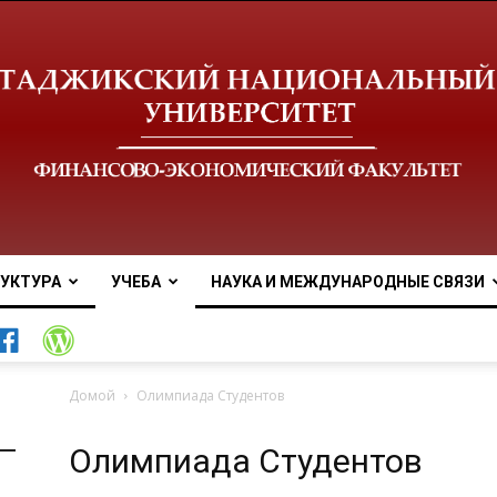
УКТУРА
УЧЕБА
НАУКА И МЕЖДУНАРОДНЫЕ СВЯЗИ
Таджикский
Домой
Олимпиада Студентов
Олимпиада Студентов
национальный