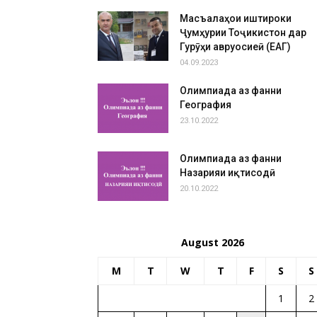
Масъалаҳои иштироки
Ҷумҳурии Тоҷикистон дар
Гурӯҳи авруосиеӣ (ЕАГ)
04.09.2023
Олимпиада аз фанни
География
23.10.2022
Олимпиада аз фанни
Назарияи иқтисодӣ
20.10.2022
August 2026
M
T
W
T
F
S
S
1
2