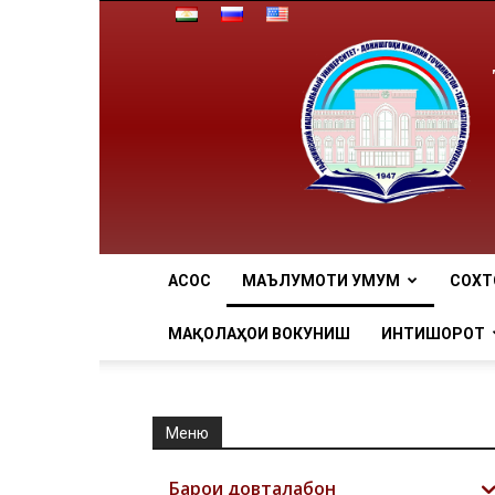
АCОСӢ
МАЪЛУМОТИ УМУМӢ
СОХТ
МАҚОЛАҲОИ ВОКУНИШӢ
ИНТИШОРОТ
Меню
Барои довталабон