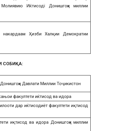
 Молиявию Иќтисодї Донишгоҳи миллии
д накардаам Ҳизби Халқии Демократии
И СОБИҚА:
 Донишгоҳи Давлати Миллии Тоҷикистон
кањои факултети иќтисод ва идора
илооти дар иќтисодиёт факултети иқтисод
тети иқтисод ва идора Донишгоҳи миллии