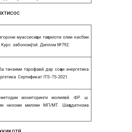
ИХТИСОС
орони муассисаҳои таҳсилоти олии касбии
 Курс: забономӯзӣ. Диплом №792.
а танзими тарофавӣ дар соҳаи энергетика
ргетика. Сертификат ITS-75-2021.
-методии мониторинги молиявӣ. ФР. ш.
ии низоми миллии МП/МТ. Шаҳодатнома
ҲҚИҚОТӢ