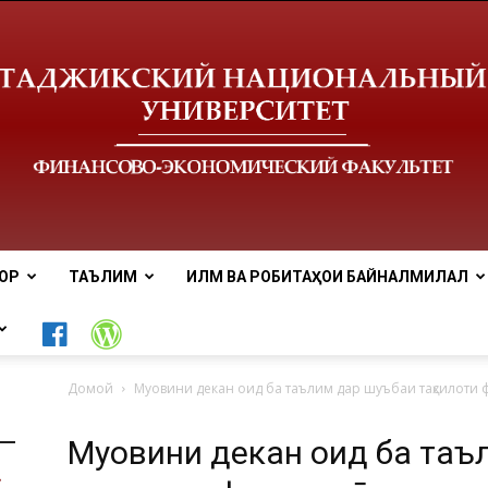
ОР
ТАЪЛИМ
ИЛМ ВА РОБИТАҲОИ БАЙНАЛМИЛАЛӢ
Донишгоҳи
Домой
Муовини декан оид ба таълим дар шуъбаи таҳсилоти 
Муовини декан оид ба таъ
миллии