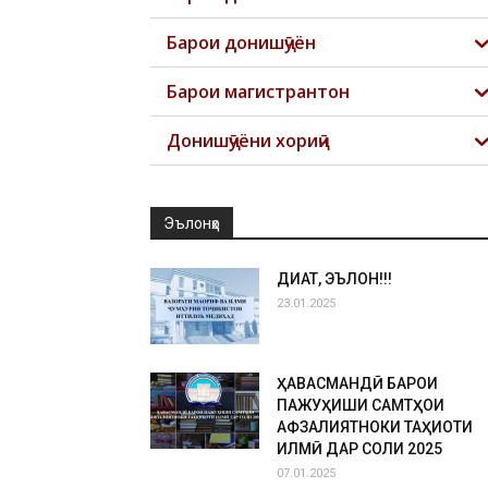
Барои донишҷӯён
Барои магистрантон
Донишҷӯёни хориҷӣ
Эълонҳо
ДИҚҚАТ, ЭЪЛОН!!!
23.01.2025
ҲАВАСМАНДӢ БАРОИ
ПАЖУҲИШИ САМТҲОИ
АФЗАЛИЯТНОКИ ТАҲҚИҚОТИ
ИЛМӢ ДАР СОЛИ 2025
07.01.2025