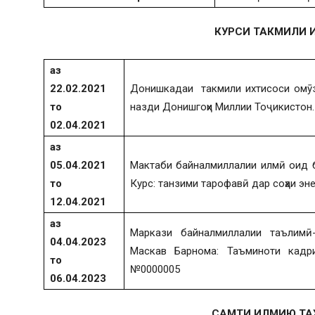
КУРСИ ТАКМИЛИ 
аз
22.02.2021
Донишкадаи такмили ихтисоси омӯзг
то
назди Донишгоҳи Миллии Тоҷикистон.
02.04.2021
аз
05.04.2021
Мактаби байналмиллалии илмӣ оид б
то
Курс: танзими тарофавӣ дар соҳаи эне
12.04.2021
аз
Маркази байналмиллалии таълимӣ
04.04.2023
Маскав Барнома: Таъминоти кадр
то
№0000005
06.04.2023
САМТИ ИЛМИЮ ТА