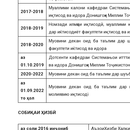
Муаллими калони кафедраи Системањо
2017-2018
иқтисод ва идора Донишгоҳи Миллии То
Номзади илмҳои иқтисодӣ, муаллими 
2018-2019
дар иќтисодиёт факултети иқтисод ва 
Муовини декан оид ба таълим дар ш
2018-2020
факултети иќтисод ва идора
аз
Дотсенти кафедраи Системањои иттти
01.10.2019
ва идора Донишгоҳи Миллии Тоҷикистон
2020-2022
Муовини декан оид ба таълим дар шуъб
аз
Муовини декан оид ба
таълим дар 
01.09.2022
молиявию иқтисодї
то
ҳол
СОБИҚАИ ҲИЗБӢ
аз соли
2016 инҷониб
АъзоиҲизби Халқи