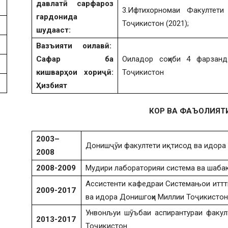
давлатӣ сарфароз
3.Ифтихорномаи Факултети
гардонида
Тоҷикистон (2021);
шудааст:
Вазъияти оилавӣ:
Сафар ба
Оиладор соҳиби 4 фарзан
кишварҳои хориҷӣ
:
Тоҷикистон
Ҳизбият
КОР ВА ФАЪОЛИЯТ
2003
–
Донишҷӯи факултети иқтисод ва идора
2008
2008-2009
Мудири лабораторияи система ва шаба
Ассистенти кафедраи Системањои иттт
2009-2017
ва идора Донишгоҳи Миллии Тоҷикистон
Унвонљуи шӯъбаи аспирантураи факул
2013
-2017
Тоҷикистон