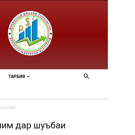
ТАРБИЯ
фосилавӣ
лим дар шуъбаи