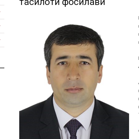
таҳсилоти фосилавӣ
Тоҷикистон