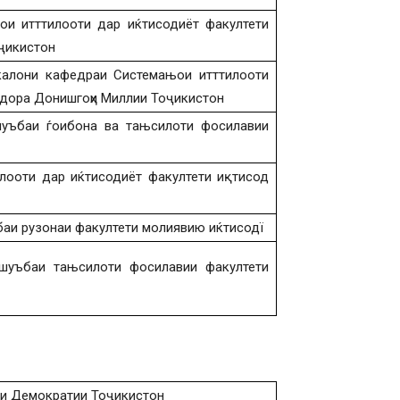
и итттилооти дар иќтисодиёт факултети
ҷикистон
калони кафедраи Системањои итттилооти
идора Донишгоҳи Миллии Тоҷикистон
уъбаи ѓоибона ва тањсилоти фосилавии
лооти дар иќтисодиёт факултети иқтисод
аи рузонаи факултети молиявию иќтисодї
шуъбаи тањсилоти фосилавии факултети
и Демократии Тоҷикистон