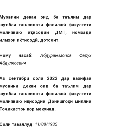
Муовини декан оид ба
таълим дар
шуъбаи та
њ
силоти фосилав
ї
факултети
молиявию иқтисодии ДМТ, номзади
илмҳои и
ќ
тисодӣ, дотсент.
Ному насаб
:
Абдура
њ
монов Фарух
Абдуллоевич
Аз сентябри соли 2022 дар вазифаи
муовини декан оид ба
таълим дар
шуъбаи тањсилоти фосилавї
факултети
молиявию
иқтисодии Донишгоҳи миллии
Тоҷикистон кор мекунад.
Соли таваллуд:
11
/08/19
85