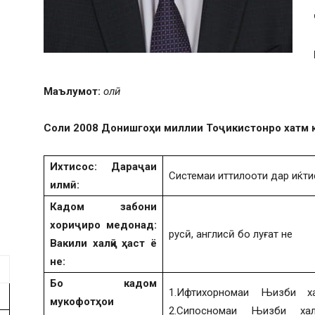
Маълумот:
олӣ
Соли 2008 Донишгоҳи миллии Тоҷикистонро хатм 
Ихтисос:
Дараҷаи
Системаи иттилооти дар иќти
илмӣ:
Кадом забони
хориҷиро медонад:
русӣ, англисӣ бо луғат не
Вакили халқӣ
ҳаст ё
не:
Бо кадом
1.Ифтихорномаи Њизби ха
мукофотҳои
2.Сипосномаи Њизби хал