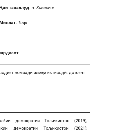
Ҷои таваллуд:
н. Ховалинг
Миллат:
Тоҷик
кардааст.
содиёт номзади илмҳои иқтисодӣ, дотсент
лќии демократии Тољикистон (2019);
ќии демократии Тољикистон (2021);