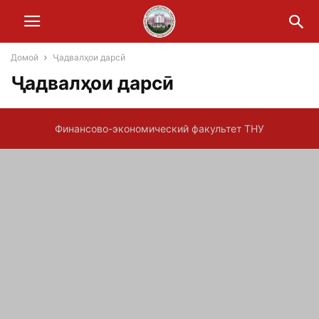
Домой
Ҷадвалҳои дарсӣ
Ҷадвалҳои дарсӣ
Финансово-экономический факультет ТНУ