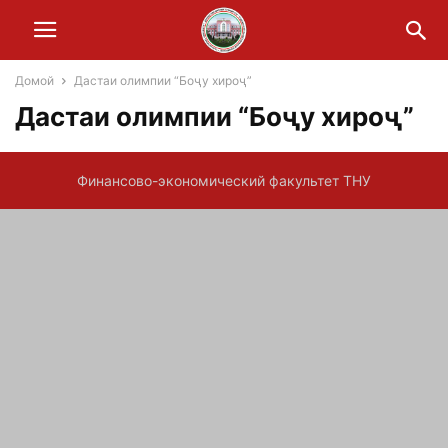
Домой
Дастаи олимпии “Боҷу хироҷ”
Дастаи олимпии “Боҷу хироҷ”
Финансово-экономический факультет ТНУ