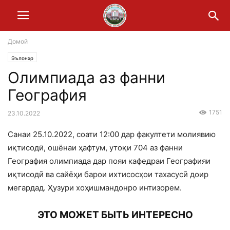
Домой
Эълонҳо
Олимпиада аз фанни
География
1751
23.10.2022
Санаи 25.10.2022, соати 12:00 дар факултети молиявию
иқтисодӣ, ошёнаи ҳафтум, утоқи 704 аз фанни
География олимпиада дар пояи кафедраи Географияи
иқтисодӣ ва сайёҳи барои ихтисосҳои тахасусӣ доир
мегардад. Ҳузури хоҳишмандонро интизорем.
ЭТО МОЖЕТ БЫТЬ ИНТЕРЕСНО