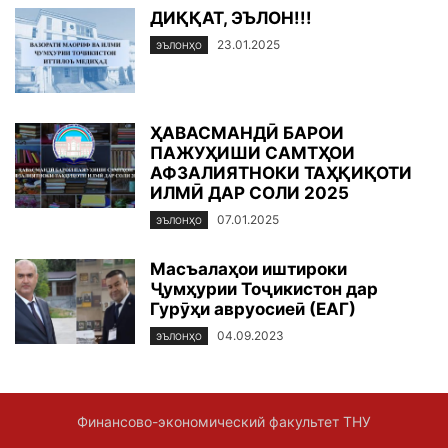
ДИҚҚАТ, ЭЪЛОН!!!
23.01.2025
ЭЪЛОНҲО
ҲАВАСМАНДӢ БАРОИ
ПАЖУҲИШИ САМТҲОИ
АФЗАЛИЯТНОКИ ТАҲҚИҚОТИ
ИЛМӢ ДАР СОЛИ 2025
07.01.2025
ЭЪЛОНҲО
Масъалаҳои иштироки
Ҷумҳурии Тоҷикистон дар
Гурӯҳи авруосиеӣ (ЕАГ)
04.09.2023
ЭЪЛОНҲО
Финансово-экономический факультет ТНУ