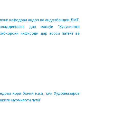
лони кафедраи андоз ва андозбандии ДМТ,
лиддинович, дар мавзӯи “Хусусиятҳои
ҳибкорони инфиродӣ дар асоси патент ва
драи кори бонкӣ н.и.и., м/к Худойназаров
ашкили муомилоти пулӣ”