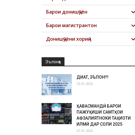
Барои донишҷӯён
Барои магистрантон
Донишҷӯёни хориҷӣ
Эълонҳо
ДИҚҚАТ, ЭЪЛОН!!!
23.01.2025
ҲАВАСМАНДӢ БАРОИ
ПАЖУҲИШИ САМТҲОИ
АФЗАЛИЯТНОКИ ТАҲҚИҚОТИ
ИЛМӢ ДАР СОЛИ 2025
07.01.2025