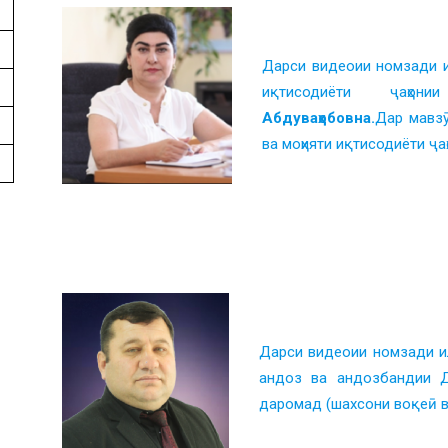
ᅠ ᅠ
Дарси видеоии номзади и
иқтисодиёти ҷа
Абдуваҳобовна.
Дар мавзӯ
ва моҳияти иқтисодиёти ҷа
ᅠ ᅠ
ᅠ ᅠ
ᅠ ᅠ
Дарси видеоии номзади и
андоз ва андозбандии 
даромад (шахсони воқеӣ ва