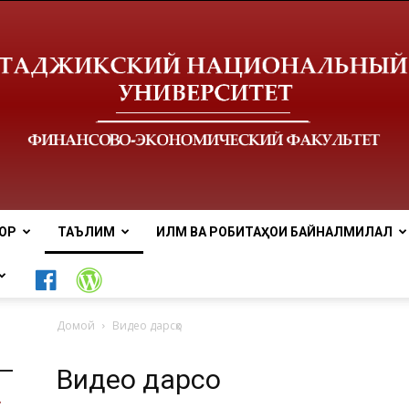
ОР
ТАЪЛИМ
ИЛМ ВА РОБИТАҲОИ БАЙНАЛМИЛАЛӢ
Донишгоҳи
Домой
Видео дарсҳо
Видео дарсҳо
миллии