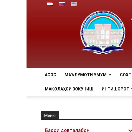
АCОСӢ
МАЪЛУМОТИ УМУМӢ
СОХТ
МАҚОЛАҲОИ ВОКУНИШӢ
ИНТИШОРОТ
Меню
Барои довталабон