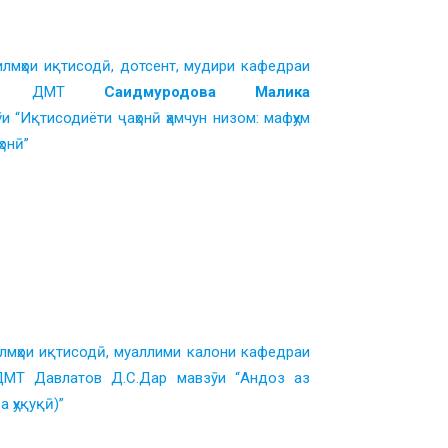
лмҳои иқтисодӣ, дотсент, мудири кафедраи
ҳонии ДМТ
Саидмуродова Малика
и “Иқтисодиёти ҷаҳонӣ ҳамчун низом: мафҳум
ҳонӣ”
лмҳои иқтисодӣ, муаллими калони кафедраи
ДМТ Давлатов Д.С.Дар мавзӯи “Андоз аз
 ҳуқуқӣ)”