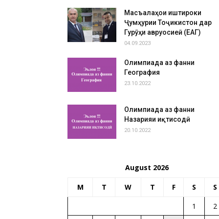
Масъалаҳои иштироки
Ҷумҳурии Тоҷикистон дар
Гурӯҳи авруосиеӣ (ЕАГ)
04.09.2023
Олимпиада аз фанни
География
23.10.2022
Олимпиада аз фанни
Назарияи иқтисодӣ
20.10.2022
August 2026
M
T
W
T
F
S
S
1
2