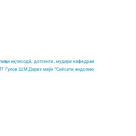
мҳои иқтисодӣ, дотсенти., мудири кафедраи
Т Гулов Ш.М.Дарвз маӯи “Сиёсати андозию