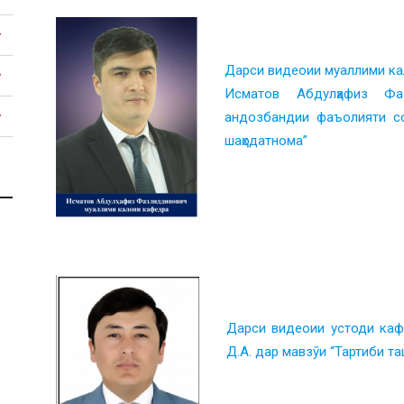
ᅠ ᅠ
Дарси видеоии муаллими ка
Исматов Абдулҳафиз Фаз
Тоҷикистон
андозбандии фаъолияти со
шаҳодатнома”
ᅠ ᅠ
ᅠ ᅠ
ᅠ ᅠ
Дарси видеоии устоди кафе
Д.А. дар мавзӯи “Тартиби т
ᅠ ᅠ