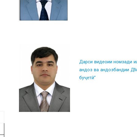
ᅠ ᅠ
ᅠ ᅠ ᅠ ᅠ
ᅠ ᅠ
Дарси видеоии номзади ил
андоз ва андозбандии ДМ
буҷетӣ”
ᅠ ᅠ
ᅠ ᅠ
ᅠ ᅠ