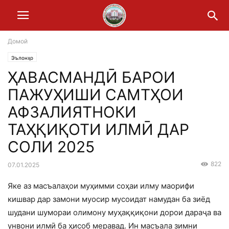
Домой
Эълонҳо
ҲАВАСМАНДӢ БАРОИ
ПАЖУҲИШИ САМТҲОИ
АФЗАЛИЯТНОКИ
ТАҲҚИҚОТИ ИЛМӢ ДАР
СОЛИ 2025
822
07.01.2025
Яке аз масъалаҳои муҳимми соҳаи илму маорифи
кишвар дар замони муосир мусоидат намудан ба зиёд
шудани шумораи олимону муҳаққиқони дорои дараҷа ва
унвони илмӣ ба ҳисоб меравад. Ин масъала зимни