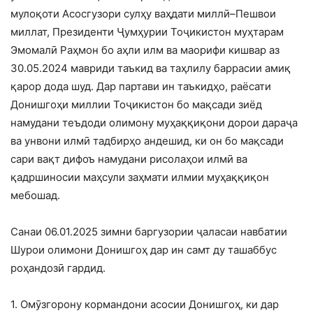
мулоқоти Асосгузори сулҳу ваҳдати миллӣ–Пешвои
миллат, Президенти Ҷумҳурии Тоҷикистон муҳтарам
Эмомалӣ Раҳмон бо аҳли илм ва маорифи кишвар аз
30.05.2024 мавриди таъкид ва таҳлилу баррасии амиқ
қарор дода шуд. Дар партави ин таъкидҳо, раёсати
Донишгоҳи миллии Тоҷикистон бо мақсади зиёд
намудани теъдоди олимону муҳаққиқони дорои дараҷа
ва унвони илмӣ тадбирҳо андешид, ки он бо мақсади
сари вақт дифоъ намудани рисолаҳои илмӣ ва
қадршиносии маҳсули заҳмати илмии муҳаққиқон
мебошад.
Санаи 06.01.2025 зимни баргузории ҷаласаи навбатии
Шурои олимони Донишгоҳ дар ин самт ду ташаббус
роҳандозӣ гардид.
1. Омӯзгорону кормандони асосии Донишгоҳ, ки дар