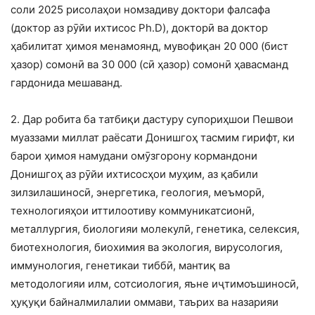
соли 2025 рисолаҳои номзадиву доктори фалсафа
(доктор аз рӯйи ихтисос Ph.D), докторӣ ва доктор
ҳабилитат ҳимоя менамоянд, мувофиқан 20 000 (бист
ҳазор) сомонӣ ва 30 000 (сӣ ҳазор) сомонӣ ҳавасманд
гардонида мешаванд.
2. Дар робита ба татбиқи дастуру супориҳшои Пешвои
муаззами миллат раёсати Донишгоҳ тасмим гирифт, ки
барои ҳимоя намудани омӯзгорону кормандони
Донишгоҳ аз рӯйи ихтисосҳои муҳим, аз қабили
зилзилашиносӣ, энергетика, геология, меъморӣ,
технологияҳои иттилоотиву коммуникатсионӣ,
металлургия, биологияи молекулӣ, генетика, селексия,
биотехнология, биохимия ва экология, вирусология,
иммунология, генетикаи тиббӣ, мантиқ ва
методологияи илм, сотсиология, яъне иҷтимоъшиносӣ,
ҳуқуқи байналмилалии оммави, таърих ва назарияи