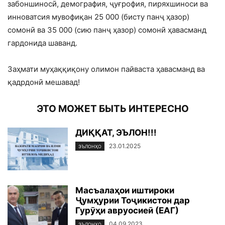
забоншиносӣ, демография, ҷуғрофия, пиряхшиноси ва
инноватсия мувофиқан 25 000 (бисту панҷ ҳазор)
сомонӣ ва 35 000 (сию панҷ ҳазор) сомонӣ ҳавасманд
гардонида шаванд.
Заҳмати муҳаққиқону олимон пайваста ҳавасманд ва
қадрдонӣ мешавад!
ЭТО МОЖЕТ БЫТЬ ИНТЕРЕСНО
ДИҚҚАТ, ЭЪЛОН!!!
23.01.2025
ЭЪЛОНҲО
Масъалаҳои иштироки
Ҷумҳурии Тоҷикистон дар
Гурӯҳи авруосиеӣ (ЕАГ)
04.09.2023
ЭЪЛОНҲО