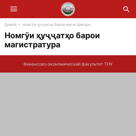
Домой
Номгӯи ҳуҷҷатҳо барои магистратура
Номгӯи ҳуҷҷатҳо барои
магистратура
Финансово-экономический факультет ТНУ