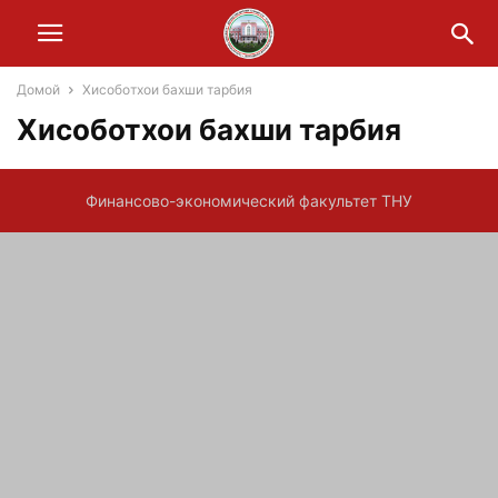
Домой
Хисоботхои бахши тарбия
Хисоботхои бахши тарбия
Финансово-экономический факультет ТНУ