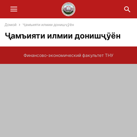
Домой
Ҷамъияти илмии донишҷӯён
Ҷамъияти илмии донишҷӯён
Финансово-экономический факультет ТНУ