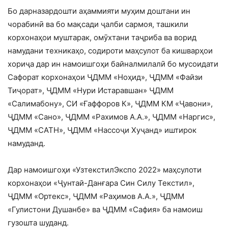
Бо дарназардошти аҳаммияти муҳим доштани ин
чорабинӣ ва бо мақсади ҷалби сармоя, ташкили
корхонаҳои муштарак, омӯхтани таҷриба ва ворид
намудани техникаҳо, содироти маҳсулот ба кишварҳои
хориҷа дар ин намоишгоҳи байналмилалӣ бо мусоидати
Сафорат корхонаҳои ҶДММ «Ноҳид», ҶДММ «Файзи
Тиҷорат», ҶДММ «Нури Истаравшан» ҶДММ
«Салимабону», СИ «Ғаффоров К», ҶДММ КМ «Ҷавони»,
ҶДММ «Сано», ҶДММ «Рахимов А.А.», ҶДММ «Наргис»,
ҶДММ «САТН», ҶДММ «Нассоҷи Хуҷанд» иштирок
намуданд.
Дар намоишгоҳи «УзтекстилЭкспо 2022» маҳсулоти
корхонаҳои «Ҷунтай-Данғара Син Силу Текстил»,
ҶДММ «Ортекс», ҶДММ «Раҳимов А.А.», ҶДММ
«Гулистони Душанбе» ва ҶДММ «Сафия» ба намоиш
гузошта шуданд.