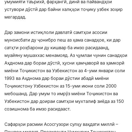
умумияти таърихӣ, фарҳангӣ, динӣ ва пайвандҳои
устувори дӯстӣ дар байни халқҳои тоҷику узбек зоҳир
мегардад.
Дар замони истиқлоли давлатӣ самтҳои асосии
муноисбати ду ҷонибро пеш аз ҳама санадҳое, ки дар
сатҳти роҳбарони ду кишвар ба имзо расидаанд,
муайяну мушаххас менамояд. Аз ҷумлаи чунин санадҳои
Аҳднома дар бораи дӯстӣ, ҳусни ҳамҷаворӣ ва ҳамкорӣ
миёни Тоҷикистон ва Узбекистон аз 4-уми январи соли
1993 ва Аҳднома дар бораи дӯстии абадӣ миёни
Тоҷикистону Узбекистон аз 15-уми июни соли 2000
мебошанд. Дар умум то имрӯз миёни Тоҷикистон ва
Узбекистон дар доираи самтҳои мухталиф зиёда аз 150
созишнома ба имзо расидааст.
Сафарҳои расмии Асосгузори сулҳу ваҳдати миллӣ –
Пешвои миллат, Президенти Ҷумҳурии Тоҷикистон