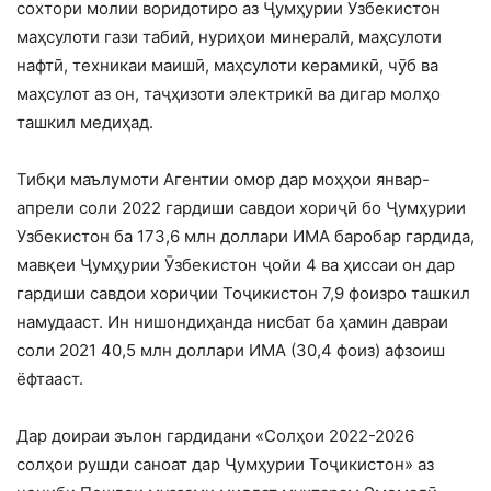
сохтори молии воридотиро аз Ҷумҳурии Узбекистон
маҳсулоти гази табиӣ, нуриҳои минералӣ, маҳсулоти
нафтӣ, техникаи маишӣ, маҳсулоти керамикӣ, чӯб ва
маҳсулот аз он, таҷҳизоти электрикӣ ва дигар молҳо
ташкил медиҳад.
Тибқи маълумоти Агентии омор дар моҳҳои январ-
апрели соли 2022 гардиши савдои хориҷӣ бо Ҷумҳурии
Узбекистон ба 173,6 млн доллари ИМА баробар гардида,
мавқеи Ҷумҳурии Ӯзбекистон ҷойи 4 ва ҳиссаи он дар
гардиши савдои хориҷии Тоҷикистон 7,9 фоизро ташкил
намудааст. Ин нишондиҳанда нисбат ба ҳамин давраи
соли 2021 40,5 млн доллари ИМА (30,4 фоиз) афзоиш
ёфтааст.
Дар доираи эълон гардидани «Солҳои 2022-2026
солҳои рушди саноат дар Ҷумҳурии Тоҷикистон» аз