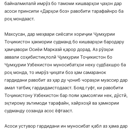
байналмилалӣ имрӯз бо тамоми кишварҳои ҷаҳон дар
асоси принсипи «Дарҳои боз» равобити тарафайнро ба
роҳ мондааст.
Махсусан, дар меҳвари сиёсати хориҷии Ҷумҳурии
Тоҷикистон ҳакмории судманд бо кишварҳои бародару
ҳамҷавори Осиёи Марказӣ қарор дорад. Аз рӯзҳои
аввали соҳибистиқлолӣ Ҷумҳурии Тоҷикистон бо
Ҷумҳурии Узбекистон муносибатҳои неку судбахшро ба
роҳ монда, то имрӯз ҷиҳати боз ҳам самаранок
гардидани равобит аз ҳар ду ҷониб чораҳои муассир дар
амал татбиқ гардидаистодааст. Бояд гуфт, ки равобити
Тоҷикистону Узбекистон бар пояи ҳамсоягии нек, дӯстӣ,
эҳтирому эътимоди тарафайн, хайрхоҳӣ ва ҳамкории
судманду созанда асос ёфтааст.
Асоси устувор гардидани ин муносибат қабл аз ҳама дар