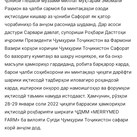
ҷониби Пешвои муззами миллат муҳтарам Эмомалӣ
Раҳмон ва ҷалби сармоя ба минтақаҳои озоди
иқтисодии кишвар аз ҷониби Сафорат як қатор
чорабиниҳо ба анҷом расонида шудаанд. Дар асоси
дастури Сарвари давлат, супориши Роҳбари Дастгоҳи
иҷроияи Президенти Ҷумҳурии Тоҷикистон ва Фармони
Вазири корҳои хориҷии Ҷумҳурии Тоҷикистон Сафорат
бо вазорату кумитаҳо ва шаҳру ноҳияҳое, ки ба онҳо
масъули ҳамкориҳо гардиданд, робита барқарор карда,
барои ҷалби соҳибкорони ин минтақаҳо ҷиҳати дарёфти
шарики иқтисодӣ тадбирҳои иловагиро роҳандозӣ
карда, иштироки онҳоро дар намоишгоҳҳо ва форумҳои
иқтисодӣ таъмин намуда истодааст. Ҳамчунин, рӯзҳои
28-29 январи соли 2022 ҷиҳати баррасии ҳамкориҳои
иқтисодӣ роҳбарияти ширкати ҶДММ «MERRYMED
FARM» ба вилояти Суғди Ҷумҳурии Тоҷикистон сафари
корӣ анҷом дод.