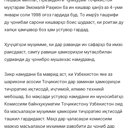
муҳтарам Эмомалӣ Раҳмон ба ин кишвар ҳанӯз аз 4-уми
январи соли 1998 оғоз гардида буд. То имрӯз ташрифи
ду ҷонибаи сарони кишварҳо боис шудааст, ки роитаи ду
халқи ҳамҷавор боз ҳам устувор гардад.
Ҳуҷҷатҳои муҳимме, ки дар раванди ин сафарҳо ба имзо
раисдааст, самту равиши ҳамкориҳои мутақобилан
судманди ду ҷонибро мушаххас намудаанд.
Зикр намудани ба маврид аст, ки Узбекистон яке аз
шарикони асосии Тоҷикистон дар заминаи ҳамкориҳои
тиҷоратию иқтисодӣ, иҷтимоӣ, илмию техникӣ
мебошад. Бо мақсади устувор намудани ин муносибатҳо
Комиссияи байнҳукуматии Тоҷикистону Узбекистон оид
ба масъалаҳои муҳимми ҳамкории тиҷоратию иқтисодӣ
ташкил гардидааст. Маҳз дар ҷаласаҳои комиссияи
мазкур масъалаҳои муҳимми равобити ду ҷониб дар