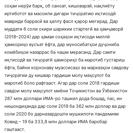
соҳаи нерӯи барқ, об саноат, кишоварзӣ, нақлиёту
иртиботот ва масоили дигари тиҷоратию иқтисодӣ
мавриди баррасӣ ва ҳаллу фасл қарор мегирад. Дар
муддати 6 соли охири шарикии стартегӣ ва ҳамҷаворӣ
(2018–2024) дар ҳамаи соҳаҳои иқтисоди миллӣ
ҳамкориҳо вусъат ёфта, дар муносибатҳои дуҷониба
комёбиҳои назаррас ба чашм мерасанд. Дар самти
иқтисодӣ ва тиҷоратӣ ҳамкориҳо ба маротиб густариш
ёфта, байни корхонаву муассисаҳо ва марказҳои савдову
тиҷоратии ду кишвар гардиши молу маҳсулот ба
маротиб боло рафтааст. Агар дар соли 2018 гардиши
савдои молу маҳсулот миёни Тоҷикистон ва Ӯзбекистон
287 млн доллари ИМА-ро ташкил дода бошад, пас, ин
нишондиҳанда дар соли 2019 ба 362 млн доллар ва дар
соли 2020 бо дарназардошти мушкилоти пандемияи
Ковид – 19 ба 333,8 млн доллари ИМА баробар
гаштааст.