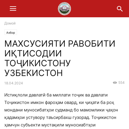
Домой
Ахбор
МАХСУСИЯТИ РАВОБИТИ
ИҚТИСОДИИ
ТОҶИКИСТОНУ
УЗБЕКИСТОН
554
18.04.2024
Истиқлоли давлатӣ ба миллати тоҷик ва давлати
Тоҷикистон имкон фароҳам овард, ки ҷиҳати ба роҳ
мондани муносибатҳои судманд бо мамомлики ҷаҳон
қадамҳои устувору таъсирбахш гузорад. Тоҷикистон
ҳамчун субъекти мустақили муносиабтҳои