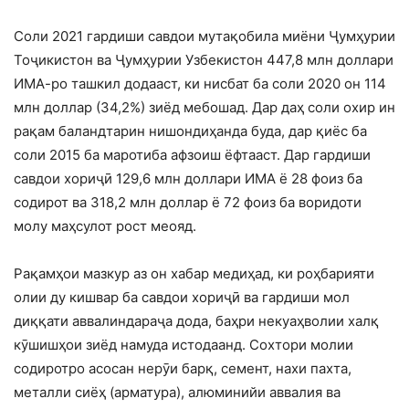
Соли 2021 гардиши савдои мутақобила миёни Ҷумҳурии
Тоҷикистон ва Ҷумҳурии Узбекистон 447,8 млн доллари
ИМА-ро ташкил додааст, ки нисбат ба соли 2020 он 114
млн доллар (34,2%) зиёд мебошад. Дар даҳ соли охир ин
рақам баландтарин нишондиҳанда буда, дар қиёс ба
соли 2015 ба маротиба афзоиш ёфтааст. Дар гардиши
савдои хориҷӣ 129,6 млн доллари ИМА ё 28 фоиз ба
содирот ва 318,2 млн доллар ё 72 фоиз ба воридоти
молу маҳсулот рост меояд.
Рақамҳои мазкур аз он хабар медиҳад, ки роҳбарияти
олии ду кишвар ба савдои хориҷӣ ва гардиши мол
диққати аввалиндараҷа дода, баҳри некуаҳволии халқ
кӯшишҳои зиёд намуда истодаанд. Сохтори молии
содиротро асосан нерӯи барқ, семент, нахи пахта,
металли сиёҳ (арматура), алюминийи аввалия ва