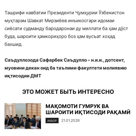
Ташрифи навбатии Президенти Ҷумҳурии Ӯзбекистон
муҳтарам Шавкат Мирзиёев инъикосгари идомаи
сиёсати судманду бародаронаи ду миллати ба ҳам дӯст
буда, шароити ҳамкориҳоро боз ҳам вусъат хоҳад
бахшид.
Саъдуллозода Сафарбек Саъдулло – н.и.и., дотсент,
муовини декан оид ба таълими факултети молиявию
иқтисодии ДМТ
ЭТО МОЖЕТ БЫТЬ ИНТЕРЕСНО
МАҚОМОТИ ГУМРУК ВА
ШАРОИТИ ИҚТИСОДИ РАҚАМӢ
21.01.2026
АХБОР