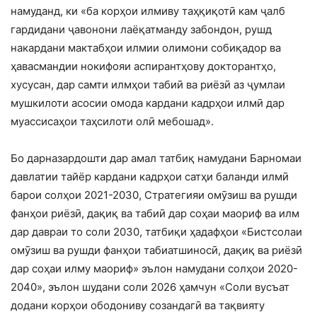
намуданд, ки «ба корҳои илмиву таҳқиқотӣ кам ҷалб
гардидани ҷавонони лаёқатманду забондон, рушд
накардани мактабҳои илмии олимони собиқадор ва
ҳавасмандии нокифояи аспирантҳову докторантҳо,
хусусан, дар самти илмҳои табиӣ ва риёзӣ аз ҷумлаи
мушкилоти асосии омода кардани кадрҳои илмӣ дар
муассисаҳои таҳсилоти олӣ мебошад».
Бо дарназардошти дар амал татбиқ намудани Барномаи
давлатии тайёр кардани кадрҳои сатҳи баланди илмӣ
барои солҳои 2021-2030, Стратегияи омӯзиш ва рушди
фанҳои риёзӣ, дақиқ ва табиӣ дар соҳаи маориф ва илм
дар давраи то соли 2030, татбиқи ҳадафҳои «Бистсолаи
омӯзиш ва рушди фанҳои табиатшиносӣ, дақиқ ва риёзӣ
дар соҳаи илму маориф» эълон намудани солҳои 2020-
2040», эълон шудани соли 2026 ҳамчун «Соли вусъат
додани корҳои ободониву созандагӣ ва тақвияту