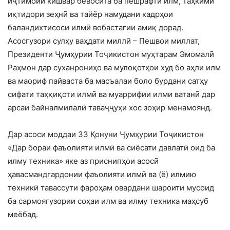
иҷтимоии кишвар бевосита ба пешрафти илм, таҳкими
иқтидори зеҳнӣ ва тайёр намудани кадрҳои
баландихтисоси илмӣ вобастагии амиқ дорад.
Асосгузори сулҳу ваҳдати миллӣ – Пешвои миллат,
Президенти Ҷумҳурии Тоҷикистон муҳтарам Эмомалӣ
Раҳмон дар суханрониҳо ва мулоқотҳои худ бо аҳли илм
ва маориф пайваста ба масъалаи боло бурдани сатҳу
сифати таҳқиқоти илмӣ ва муаррифии илми ватанӣ дар
арсаи байналмилалӣ таваҷҷуҳи хос зоҳир менамоянд.
Дар асоси моддаи 33 Қонуни Ҷумҳурии Тоҷикистон
«Дар бораи фаъолияти илмӣ ва сиёсати давлатӣ оид ба
илму техника» яке аз приснипҳои асосӣ
ҳавасмандгардонии фаъолияти илмӣ ва (ё) илмию
техникӣ тавассути фароҳам овардани шароити мусоид
ба сармоягузории соҳаи илм ва илму техника маҳсуб
меёбад.