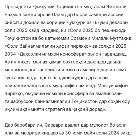
Президенти Ҷумҳурии Тоҷикистон муҳтарам Эмомалӣ
Раҳмон зимни ироаи Паём дар бораи самтҳои асосии
сиёсати дохилӣ ва хориҷии ҷумҳурӣ аз 16-уми декабри
соли 2025 қайд карданд, ки «Соли 2025 бо пешниҳоди
Тоҷикистон ва бо қатъномаи Созмони Милали Муттаҳид
«Соли байналмилалии ҳифзи пиряхҳо» ва солҳои 2025 –
2034 «Даҳсолаи илмҳои криосфера» эълон гардиданд.
Аз ин лиҳоз, ман аз ҳамаи сохторҳои дахлдор даъват
менамоям, ки фаъолияти илмӣ ва амалиро дар ин самт
густариш дода, дастовардҳои худро дар арсаи
байналмилалӣ васеъ муаррифӣ намоянд. Мавзуи ҳифзи
пиряхҳо, омӯзиши илмҳои криосфера ва амалисозии
ташаббусҳои байналмилалии Тоҷикистон дар соҳаи обу
иқлим аҳаммияти стратегӣ ва ҷаҳонӣ дорад».
Дар баробари ин, Сарвари давлат дар мулоқот бо аҳли
илм ва маорифи кишвар аз 30-юми майи соли 2024 зикр