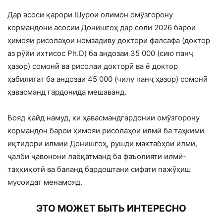
Дар асоси қарори Шурои олимон омӯзгорону
кормандони асосии Донишгоҳ дар соли 2026 барои
ҳимояи рисолаҳои номзадиву доктори фалсафа (доктор
аз рӯйи ихтисос Ph.D) ба андозаи 35 000 (сию панҷ
ҳазор) сомонӣ ва рисолаи докторӣ ва ё доктор
ҳабилитат ба андозаи 45 000 (чилу панҷ ҳазор) сомонӣ
ҳавасманд гардонида мешаванд.
Бояд қайд намуд, ки ҳавасмандгардонии омӯзгорону
кормандон барои ҳимояи рисолаҳои илмӣ ба таҳкими
иқтидори илмии Донишгоҳ, рушди мактабҳои илмӣ,
ҷалби ҷавонони лаёқатманд ба фаъолияти илмӣ-
таҳқиқотӣ ва баланд бардоштани сифати пажӯҳиш
мусоидат менамояд.
ЭТО МОЖЕТ БЫТЬ ИНТЕРЕСНО