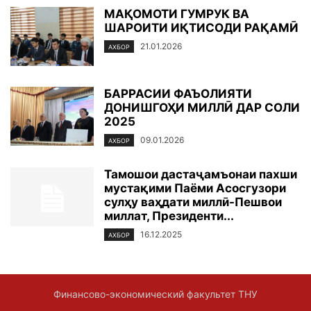
МАҚОМОТИ ГУМРУК ВА
ШАРОИТИ ИҚТИСОДИ РАҚАМӢ
21.01.2026
АХБОР
БАРРАСИИ ФАЪОЛИЯТИ
ДОНИШГОҲИ МИЛЛӢ ДАР СОЛИ
2025
09.01.2026
АХБОР
Тамошои дастаҷамъонаи пахши
мустақими Паёми Асосгузори
сулҳу ваҳдати миллӣ-Пешвои
миллат, Президенти...
16.12.2025
АХБОР
Финансово-экономический факультет ТНУ