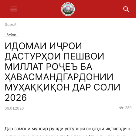
Домой
Ахбор
ИДОМАИ ИҶРОИ
ДАСТУРҲОИ ПЕШВОИ
МИЛЛАТ РОҶЕЪ БА
ҲАВАСМАНДГАРДОНИИ
МУҲАҚҚИҚОН ДАР СОЛИ
2026
289
09.01.2026
Дар замони муосир рушди устувори соҳаҳои иқтисодию