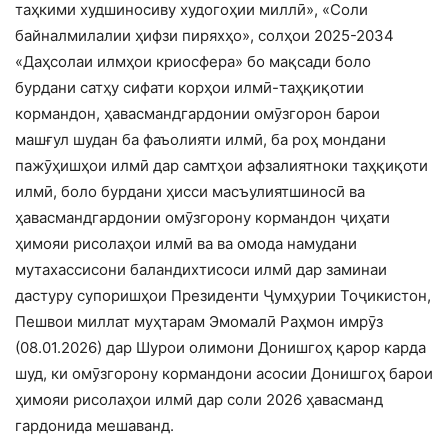
таҳкими худшиносиву худогоҳии миллӣ», «Соли
байналмилалии ҳифзи пиряхҳо», солҳои 2025-2034
«Даҳсолаи илмҳои криосфера» бо мақсади боло
бурдани сатҳу сифати корҳои илмӣ-таҳқиқотии
кормандон, ҳавасмандгардонии омӯзгорон барои
машғул шудан ба фаъолияти илмӣ, ба роҳ мондани
пажӯҳишҳои илмӣ дар самтҳои афзалиятноки таҳқиқоти
илмӣ, боло бурдани ҳисси масъулиятшиносӣ ва
ҳавасмандгардонии омӯзгорону кормандон ҷиҳати
ҳимояи рисолаҳои илмӣ ва ва омода намудани
мутахассисони баландихтисоси илмӣ дар заминаи
дастуру супоришҳои Президенти Ҷумҳурии Тоҷикистон,
Пешвои миллат муҳтарам Эмомалӣ Раҳмон имрӯз
(08.01.2026) дар Шурои олимони Донишгоҳ қарор карда
шуд, ки омӯзгорону кормандони асосии Донишгоҳ барои
ҳимояи рисолаҳои илмӣ дар соли 2026 ҳавасманд
гардонида мешаванд.