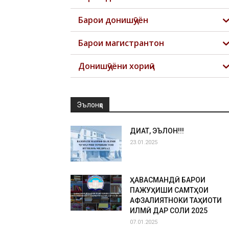
Барои донишҷӯён
Барои магистрантон
Донишҷӯёни хориҷӣ
Эълонҳо
ДИҚҚАТ, ЭЪЛОН!!!
23.01.2025
ҲАВАСМАНДӢ БАРОИ
ПАЖУҲИШИ САМТҲОИ
АФЗАЛИЯТНОКИ ТАҲҚИҚОТИ
ИЛМӢ ДАР СОЛИ 2025
07.01.2025