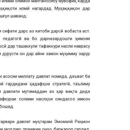
ои илмии олимон мантаносибу мувофиқ карда
ҳқиқоти илмӣ нагардад. Муҳаққиқон дар
шғул шаванд;
 сифати дарс аз китоби дарсӣ вобаста аст.
и педагогӣ ва бо дарназардошти ҳимояи
рсӣ дар ташаккули тафаккури насли наврасу
и дурусти он дар айни замон муҳимму зарур
и асосии миллату давлат номида, даъват ба
ӣ гардидани ҳадафҳои стратегӣ, таълиму
ди давлати мутамаддин аз ҳар вақта дида
афкураи солими наслҳои ояндасоз имкон
 бошад.
Сарвари давлат муҳтарам Эмомалӣ Раҳмон
яи моддию техникии онҳо барқарор гардид.