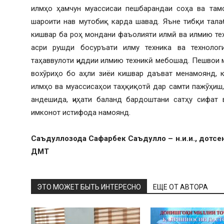
илмҳо ҳамчун муассисаи пешбарандаи соҳа ва там
шароити нав мутобиқ карда шавад. Яъне тибқи тал
кишвар ба роҳ мондани фаъолияти илмӣ ва илмию техн
асри рушди босуръати илму техника ва технолог
таҳаввулоти ҷиддии илмию техникӣ мебошад. Пешвои
вохӯриҳо бо аҳли зиёи кишвар даъват менамоянд, 
илмҳо ва муассисаҳои таҳқиқотӣ дар самти пажӯҳиш
андешида, ҷиҳати баланд бардоштани сатҳу сифат
имконот истифода намоянд.
Саъдуллозода Сафарбек Саъдулло – н.и.и., дотсен
ДМТ
ЭТО МОЖЕТ БЫТЬ ИНТЕРЕСНО
ЕЩЕ ОТ АВТОРА