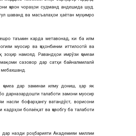
они ҷавон чораҳои судманд андешида шуд.
ғул шаванд ва масъалаҳои ҳаётан муҳимро
ешро таъмин карда метавонад, ки ба илм
огияи муосир ва ҷаҳонбинии иттилоотӣ ва
ҳ зоҳир намояд. Равандҳои имрӯзи ҷомеаи
а мақоми сазовор дар сатҳи байналмилалӣ
 мебахшанд.
 ҷомеа дар заминаи илму дониш, ҳар як
 бо дарназардошти талаботи замони муосир
и насли бофарҳангу ватандӯст, ворисони
и кадрҳои болаёқат ва ҷавобгу ба талаботи
 дар назди роҳбарияти Академияи миллии