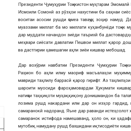
Президенти Ҷумуҳурии Тоҷикистон муҳтарам Эмомалӣ
Исмоили Сомонӣ аз рӯзҳои нахустини ба саҳнаи сиёс
воситаи асосии рушди ҷомеа таваҷҷуҳ зоҳир намуд.
муаззами миллат ба мо миллати куҳанбунёди тоҷик м
дар муддати начандон зиёди таърихӣ ба дастовардҳ
меҳвари сиёсати давлатии Пешвои миллат қарор дош
ва дастгирии ҳамешагии аҳли зиёи кишвар мебошад.
Дар вохӯрии навбатии Президенти Ҷумҳурии Тоҷик
Раҳмон бо аҳли илму маориф масъалаҳои муҳимму
мавриди таҳлилу баррасӣ қарор гирифт. Аз таҳлилҳо
шароити муосиди фароҳамовардаи Ҳукумати кишвар
натиҷаи таҳқиқоти муҳаққиқону донишмандон ба талабо
лозима рушд накардани илм дар он изҳор гардид, к
самаранокӣ надоранд. Яъне дар раванди истеҳсолот ҳ
самаранок истифода намешаванд, ҳоло он, ки ҳадаф
мутобиқ намудану рушд бахшидани иқтисодиёти кишвар