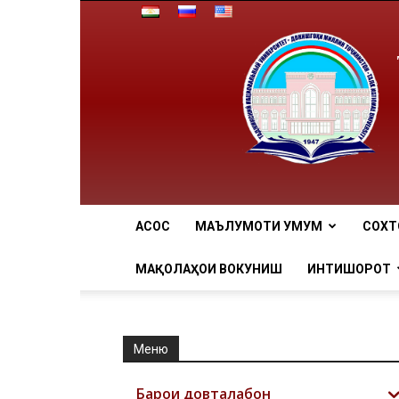
АCОСӢ
МАЪЛУМОТИ УМУМӢ
СОХТ
МАҚОЛАҲОИ ВОКУНИШӢ
ИНТИШОРОТ
Меню
Барои довталабон