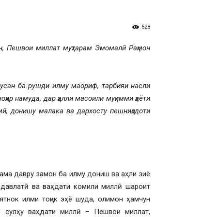
528
он, Пешвои миллат муҳтарам Эмомалӣ Раҳмон
сусан ба рушди илму маориф, тарбияи насли
оҳир намуда, дар ҳалли масоили муҳимми ҳаёти
мӣ, донишу малака ва дархосту пешниҳодоти
ҳама давру замон ба илму дониш ва аҳли зиё
и давлатӣ ва ваҳдати комили миллӣ шароит
тнок илми тоҷик эҳё шуда, олимон ҳамчун
и сулҳу ваҳдати миллӣ – Пешвои миллат,