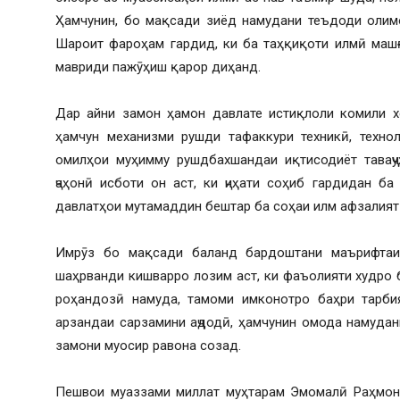
Ҳамчунин, бо мақсади зиёд намудани теъдоди олим
Шароит фароҳам гардид, ки ба таҳқиқоти илмӣ маш
мавриди пажӯҳиш қарор диҳанд.
Дар айни замон ҳамон давлате истиқлоли комили х
ҳамчун механизми рушди тафаккури техникӣ, технол
омилҳои муҳимму рушдбахшандаи иқтисодиёт таваҷҷу
ҷаҳонӣ исботи он аст, ки ҷиҳати соҳиб гардидан б
давлатҳои мутамаддин бештар ба соҳаи илм афзалият
Имрӯз бо мақсади баланд бардоштани маърифтаи
шаҳрванди кишварро лозим аст, ки фаъолияти худро
роҳандозӣ намуда, тамоми имконотро баҳри тарбия
арзандаи сарзамини аҷдодӣ, ҳамчунин омода намудан
замони муосир равона созад.
Пешвои муаззами миллат муҳтарам Эмомалӣ Раҳмон