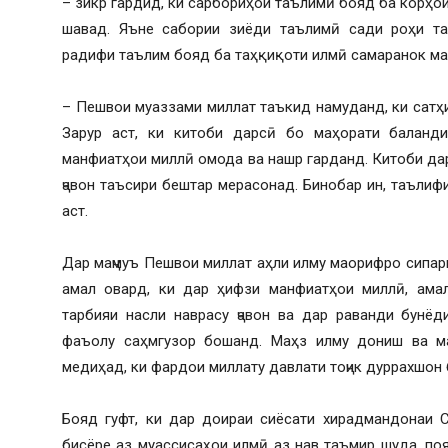
– зикр гардид, ки сарбориҳои таълимӣ бояд ба корҳ
шавад. Яъне сабории зиёди таълимӣ сади роҳи та
радифи таълим бояд ба таҳқиқоти илмӣ самаранок ма
– Пешвои муаззами миллат таъкид намуданд, ки сатҳи
Зарур аст, ки китоби дарсӣ бо маҳорати баланд
манфиатҳои миллӣ омода ва нашр гарданд. Китоби да
ҷавон таъсири бештар мерасонад. Бинобар ин, таълиф
аст.
Дар маҷмуъ Пешвои миллат аҳли илму маорифро сипар
амал овард, ки дар ҳифзи манфиатҳои миллӣ, амал
тарбияи насли наврасу ҷавон ва дар раванди бунё
фаъолу саҳмгузор бошанд. Маҳз илму дониш ва м
медиҳад, ки фардои миллату давлати тоҷик дуррахшон
Бояд гуфт, ки дар доираи сиёсати хирадмандонаи 
бисёре аз муассисаҳои илмӣ аз нав таъмир шуда, по