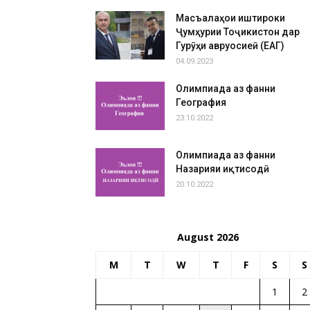
Масъалаҳои иштироки
Ҷумҳурии Тоҷикистон дар
Гурӯҳи авруосиеӣ (ЕАГ)
04.09.2023
Олимпиада аз фанни
География
23.10.2022
Олимпиада аз фанни
Назарияи иқтисодӣ
20.10.2022
August 2026
M
T
W
T
F
S
S
1
2