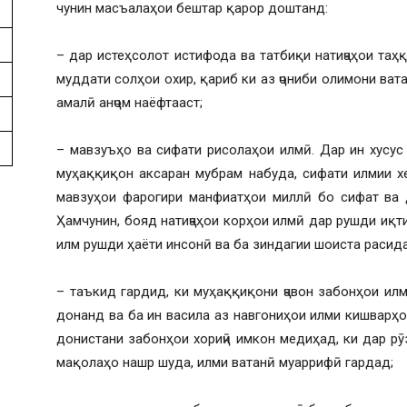
чунин масъалаҳои бештар қарор доштанд:
– дар истеҳсолот истифода ва татбиқи натиҷаҳои таҳқ
муддати солҳои охир, қариб ки аз ҷониби олимони ват
амалӣ анҷом наёфтааст;
– мавзуъҳо ва сифати рисолаҳои илмӣ. Дар ин хусус
муҳаққиқон аксаран мубрам набуда, сифати илмии хе
мавзуҳои фарогири манфиатҳои миллӣ бо сифат ва 
Ҳамчунин, бояд натиҷаҳои корҳои илмӣ дар рушди иқ
илм рушди ҳаёти инсонӣ ва ба зиндагии шоиста расида
– таъкид гардид, ки муҳаққиқони ҷавон забонҳои ил
донанд ва ба ин васила аз навгониҳои илми кишварҳ
донистани забонҳои хориҷӣ имкон медиҳад, ки дар рӯ
мақолаҳо нашр шуда, илми ватанӣ муаррифӣ гардад;