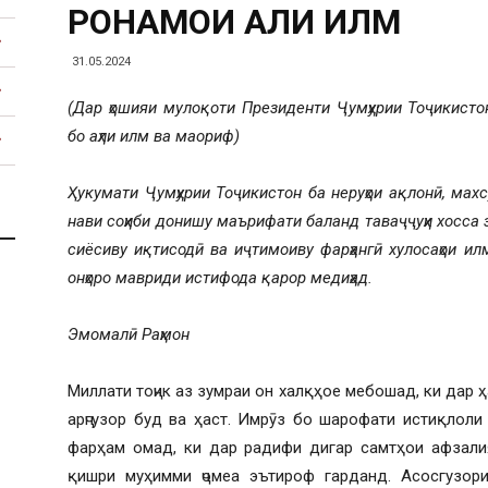
РОҲНАМОИ АҲЛИ ИЛМ
31.05.2024
(Дар ҳошияи мулоқоти Президенти Ҷумҳурии Тоҷикист
Тоҷикистон
бо аҳли илм ва маориф)
Ҳукумати Ҷумҳурии Тоҷикистон ба неруҳои ақлонӣ, мах
нави соҳиби донишу маърифати баланд таваҷҷуҳи хосса з
сиёсиву иқтисодӣ ва иҷтимоиву фарҳангӣ хулосаҳои ил
онҳоро мавриди истифода қарор медиҳад.
Эмомалӣ Раҳмон
Миллати тоҷик аз зумраи он халқҳое мебошад, ки дар 
арҷгузор буд ва ҳаст. Имрӯз бо шарофати истиқлол
фарҳам омад, ки дар радифи дигар самтҳои афзалия
қишри муҳимми ҷомеа эътироф гарданд. Асосгузор