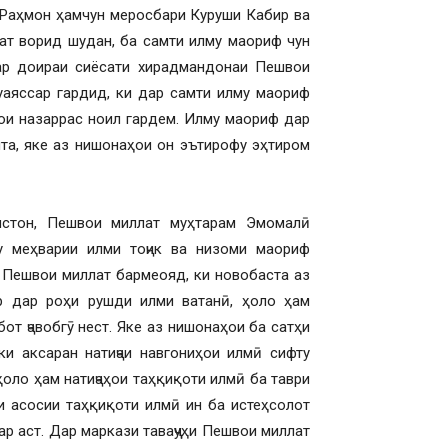
 Раҳмон ҳамчун меросбари Куруши Кабир ва
ат ворид шудан, ба самти илму маориф чун
 Дар доираи сиёсати хирадмандонаи Пешвои
уаяссар гардид, ки дар самти илму маориф
ои назаррас ноил гардем. Илму маориф дар
та, яке аз нишонаҳои он эътирофу эҳтиром
истон, Пешвои миллат муҳтарам Эмомалӣ
 меҳварии илми тоҷик ва низоми маориф
и Пешвои миллат бармеояд, ки новобаста аз
 дар роҳи рушди илми ватанӣ, ҳоло ҳам
т ҷавобгӯ нест. Яке аз нишонаҳои ба сатҳи
и аксаран натиҷаи навгониҳои илмӣ сифту
оло ҳам натиҷаҳои таҳқиқоти илмӣ ба таври
и асосии таҳқиқоти илмӣ ин ба истеҳсолот
 аст. Дар маркази таваҷҷуҳи Пешвои миллат