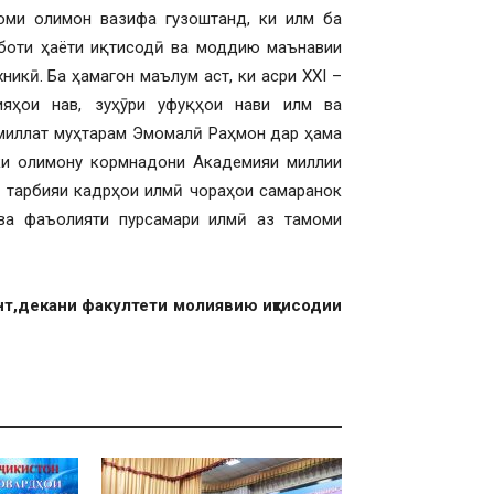
оми олимон вазифа гузоштанд, ки илм ба
аботи ҳаёти иқтисодӣ ва моддию маънавии
икӣ. Ба ҳамагон маълум аст, ки асри ХХI –
ияҳои нав, зуҳӯри уфуқҳои нави илм ва
 миллат муҳтарам Эмомалӣ Раҳмон дар ҳама
ки олимону кормнадони Академияи миллии
, тарбияи кадрҳои илмӣ чораҳои самаранок
 ва фаъолияти пурсамари илмӣ аз тамоми
т,
декани факултети молиявию иқтисодии