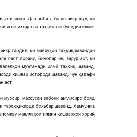
иқоти илмӣ. Дар робита ба ин зикр шуд, ки
анӣ ягон ихтиро ва таҳқиқоти бунёдии илмӣ-
 зикр гардид, ки мавзуҳои таҳқиқшавандаи
ле паст доранд. Бинобар ин, зарур аст, ки
далелҳои муътамади илмӣ таҳқиқ шаванд.
тисоди кишвар истифода шаванд, чун ҳадафи
н аст;
ми муосир, махсусан забони англисиро бояд
ои тараққикарда бохабар шаванд. Ҳамчунин,
зномаву маҷаллаҳои илмии кишварҳои хориҷӣ