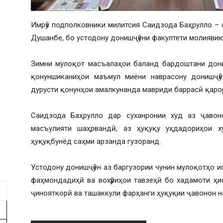
Имрӯз подполковники милитсия Саидзода Баҳрулло –
Душанбе, бо устодону донишҷӯёни факултети молиявию
Зимни мулоқот масъалаҳои баланд бардоштани дони
қонуншиканиҳои маъмул миёни наврасону донишҷӯё
дурусти қонунҳои амалкунанда мавриди баррасӣ қаро
Саидзода Баҳрулло дар суханронии худ аз ҷаво
масъулияти шаҳрвандӣ, аз ҳуқуқу уҳдадориҳои 
ҳуқуқбунёд саҳми арзанда гузоранд.
Устодону донишҷӯён аз баргузории чунин мулоқотҳо и
фаҳмондадиҳӣ ва вохӯриҳои тавзеҳӣ бо хадамоти ҳи
ҷинояткорӣ ва ташаккули фарҳанги ҳуқуқии ҷавонон 