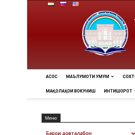
АCОСӢ
МАЪЛУМОТИ УМУМӢ
СОХТ
МАҚОЛАҲОИ ВОКУНИШӢ
ИНТИШОРОТ
Меню
Барои довталабон