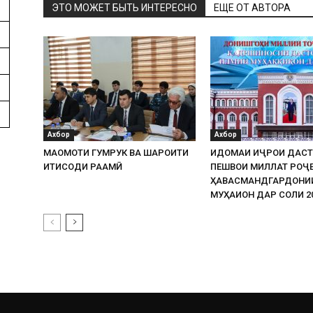
ЭТО МОЖЕТ БЫТЬ ИНТЕРЕСНО
ЕЩЕ ОТ АВТОРА
Ахбор
Ахбор
МАҚОМОТИ ГУМРУК ВА ШАРОИТИ
ИДОМАИ ИҶРОИ ДАСТ
ИҚТИСОДИ РАҚАМӢ
ПЕШВОИ МИЛЛАТ РОҶЕ
ҲАВАСМАНДГАРДОНИ
МУҲАҚҚИҚОН ДАР СОЛИ 2