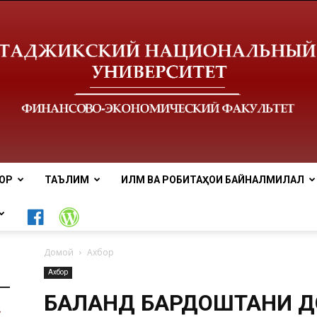
ОР
ТАЪЛИМ
ИЛМ ВА РОБИТАҲОИ БАЙНАЛМИЛАЛӢ
Донишгоҳи
Домой
Ахбор
Ахбор
БАЛАНД БАРДОШТАНИ Д
миллии