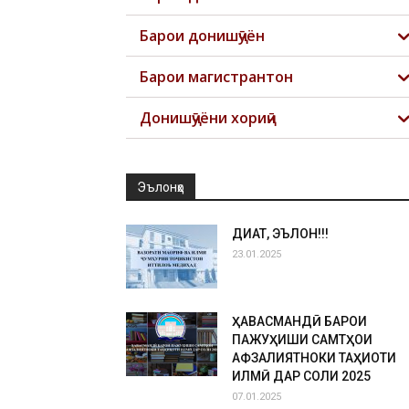
Барои донишҷӯён
Барои магистрантон
Донишҷӯёни хориҷӣ
Эълонҳо
ДИҚҚАТ, ЭЪЛОН!!!
23.01.2025
ҲАВАСМАНДӢ БАРОИ
ПАЖУҲИШИ САМТҲОИ
АФЗАЛИЯТНОКИ ТАҲҚИҚОТИ
ИЛМӢ ДАР СОЛИ 2025
07.01.2025