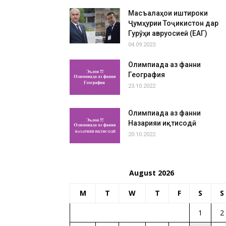
Масъалаҳои иштироки
Ҷумҳурии Тоҷикистон дар
Гурӯҳи авруосиеӣ (ЕАГ)
04.09.2023
Олимпиада аз фанни
География
23.10.2022
Олимпиада аз фанни
Назарияи иқтисодӣ
20.10.2022
August 2026
M
T
W
T
F
S
S
1
2