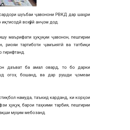
 сардори шуъбаи ҷавонони РВКД дар шаҳри
 иқтисодӣ вохӯрӣ анҷом дод.
шу маърифати ҳуқуқии ҷавонон, пешгирии
н, риояи тартиботи ҷамъиятӣ ва татбиқи
р гирифтанд.
нон даъват ба амал овард, то бо дарки
худ огоҳ бошанд, ва дар рушди ҷомеаи
стиқбол намуда, таъкид карданд, ки корҳои
фзи ҳуқуқ барои таҳкими тарбия, пешгирии
нақши муҳим мебозанд.