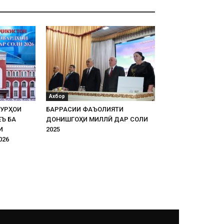
Ахбор
УРҲОИ
БАРРАСИИ ФАЪОЛИЯТИ
Ъ БА
ДОНИШГОҲИ МИЛЛӢ ДАР СОЛИ
И
2025
026