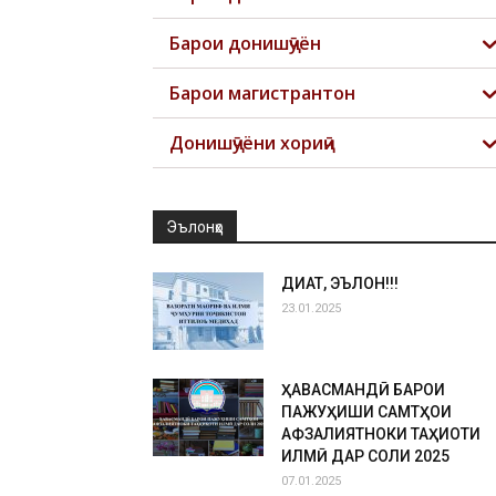
Барои донишҷӯён
Барои магистрантон
Донишҷӯёни хориҷӣ
Эълонҳо
ДИҚҚАТ, ЭЪЛОН!!!
23.01.2025
ҲАВАСМАНДӢ БАРОИ
ПАЖУҲИШИ САМТҲОИ
АФЗАЛИЯТНОКИ ТАҲҚИҚОТИ
ИЛМӢ ДАР СОЛИ 2025
07.01.2025