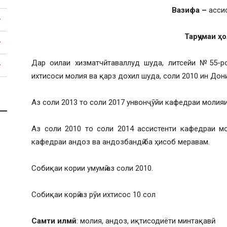
Вазифа –
асси
Тарҷумаи ҳ
Тоҷикистон
Дар оилаи хизматчӣ таваллуд шуда, литсейи №55-р
ихтисоси молия ва қарз дохил шуда, соли 2010 ин До
Аз соли 2013 то соли 2017 унвонҷӯйи кафедраи молия
Аз соли 2010 то соли 2014 ассистенти кафедраи мо
кафедраи андоз ва андозбандӣ ба ҳисоб меравам.
Собиқаи кории умумӣ аз соли 2010.
Собиқаи корӣ аз рӯи ихтисос 10 сол
Самти илмӣ
: молия, андоз, иқтисодиёти минтақавӣ.