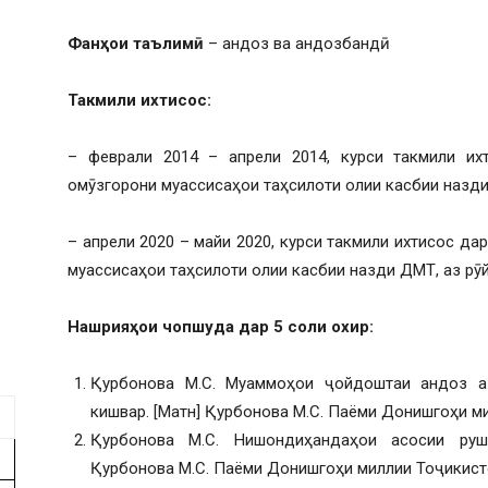
Фанҳои таълимӣ
– андоз ва андозбандӣ.
Такмили ихтисос:
– феврали 2014 – апрели 2014, курси такмили их
омӯзгорони муассисаҳои таҳсилоти олии касбии назди 
– апрели 2020 – майи 2020, курси такмили ихтисос д
муассисаҳои таҳсилоти олии касбии назди ДМТ, аз рӯй
Нашрияҳои чопшуда дар
5
соли охир
:
Қурбонова М.С. Муаммоҳои ҷойдоштаи андоз а
кишвар. [Матн] Қурбонова М.С. Паёми Донишгоҳи мил
Қурбонова М.С. Нишондиҳандаҳои асосии рушд
Қурбонова М.С. Паёми Донишгоҳи миллии Тоҷикистон