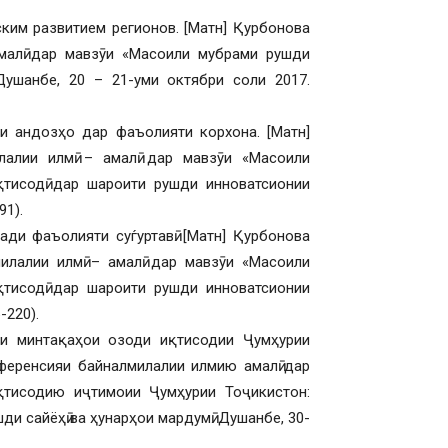
ким развитием регионов. [Матн] Қурбонова
амалӣ дар мавзӯи «Масоили мубрами рушди
ушанбе, 20 – 21-уми октябри соли 2017.
и андозҳо дар фаъолияти корхона. [Матн]
лалии илмӣ – амалӣ дар мавзӯи «Масоили
иқтисодӣ дар шароити рушди инноватсионии
91).
ди фаъолияти суѓуртавӣ. [Матн] Қурбонова
милалии илмӣ – амалӣ дар мавзӯи «Масоили
иқтисодӣ дар шароити рушди инноватсионии
-220).
ди минтақаҳои озоди иқтисодии Ҷумҳурии
нференсияи байналмилалии илмию амалӣ дар
қтисодию иҷтимоии Ҷумҳурии Тоҷикистон:
и сайёҳӣ ва ҳунарҳои мардумӣ. Душанбе, 30-