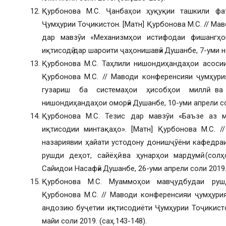
Қурбонова М.С. Ҷанбаҳои ҳуқуқии ташкили фа
Ҷумҳурии Тоҷикистон. [Матн] Қурбонова М.С. // Ма
дар мавзӯи «Механизмҳои истифодаи фишангҳо
иқтисодӣ дар шароити ҷаҳонишавӣ» Душанбе, 7-уми но
Қурбонова М.С. Таҳлили нишондиҳандаҳои асосии
Қурбонова М.С. // Маводи конференсияи ҷумҳур
гузариш ба системаҳои ҳисобҳои миллӣ ва 
нишондиҳандаҳои оморӣ» Душанбе, 10-уми апрели сол
Қурбонова М.С. Тезис дар мавзӯи «Баъзе аз 
иқтисодии минтақаҳо». [Матн] Қурбонова М.С. /
назариявии ҳайати устодону донишҷӯёни кафедра
рушди деҳот, сайёҳӣ ва ҳунарҳои мардумӣ (сол
Сайидои Насафӣ» Душанбе, 26-уми апрели соли 2019
Қурбонова М.С. Муаммоҳои мавҷудбудаи рушди
Қурбонова М.С. // Маводи конференсияи ҷумҳури
андозию буҷетии иқтисодиёти Ҷумҳурии Тоҷикист
майи соли 2019. (саҳ.143-148).