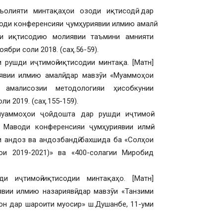
ъолияти минтақаҳои озоди иқтисодӣ дар
води конференсияи ҷумҳуриявии илмию амалӣ
и иқтисодию молиявии таъмини амнияти
ябри соли 2018. (саҳ.56-59).
 рушди иҷтимоӣ-иқтисодии минтақа. [Матн]
иявии илмию амалӣ дар мавзӯи «Муаммоҳои
амалисозии методологияи ҳисобкунии
и 2019. (саҳ.155-159).
муаммоҳои ҷойдошта дар рушди иҷтимоӣ-
/ Маводи конференсияи ҷумҳуриявии илмӣ-
и андоз ва андозбандӣ бахшида ба «Солҳои
ҳои 2019-2021)» ва «400-солагии Миробид
.
 иҷтимоӣ-иқтисодии минтақаҳо. [Матн]
явии илмию назариявӣ дар мавзӯи «Танзими
он дар шароити муосир» ш.Душанбе, 11-уми