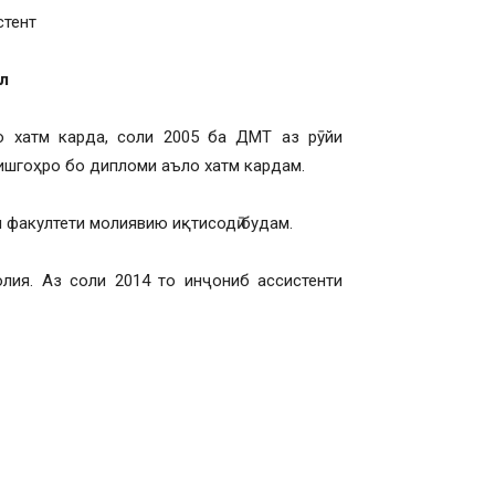
стент
ол
о хатм карда, соли 2005 ба ДМТ аз рӯйи
нишгоҳро бо дипломи аъло хатм кардам.
и факултети молиявию иқтисодӣ будам.
лия. Аз соли 2014 то инҷониб ассистенти