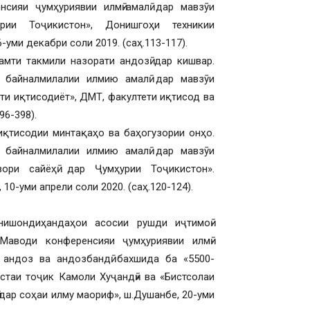
нсияи ҷумҳуриявии илмӣ-амалӣ дар мавзӯи
рии Тоҷикистон», Донишгоҳи техникии
-уми декабри соли 2019. (саҳ.113-117).
амти такмили назорати андозӣ дар кишвар.
и байналмилалии илмию амалӣ дар мавзӯи
и иқтисодиёт», ДМТ, факултети иқтисод ва
96-398).
иқтисодии минтақаҳо ва баҳогузории онҳо.
и байналмилалии илмию амалӣ дар мавзӯи
ри сайёҳӣ дар Ҷумҳурии Тоҷикистон».
10-уми апрели соли 2020. (саҳ.120-124).
нишондиҳандаҳои асосии рушди иҷтимоӣ-
 Маводи конференсияи ҷумҳуриявии илмӣ-
 андоз ва андозбандӣ бахшида ба «5500-
астаи тоҷик Камоли Хуҷандӣ» ва «Бистсолаи
 дар соҳаи илму маориф», ш.Душанбе, 20-уми