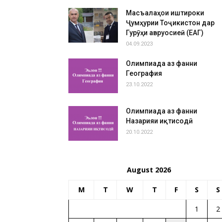
Масъалаҳои иштироки
Ҷумҳурии Тоҷикистон дар
Гурӯҳи авруосиеӣ (ЕАГ)
04.09.2023
Олимпиада аз фанни
География
23.10.2022
Олимпиада аз фанни
Назарияи иқтисодӣ
20.10.2022
August 2026
M
T
W
T
F
S
S
1
2