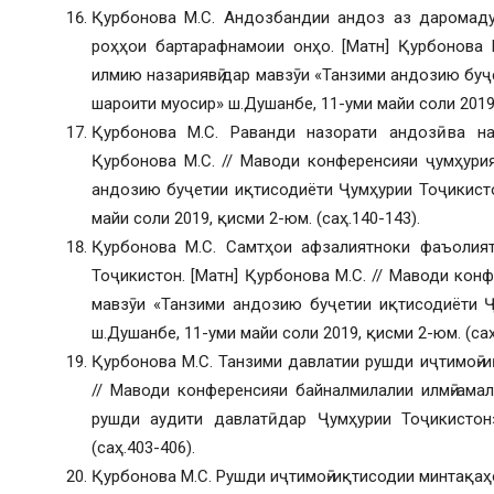
Қурбонова М.С. Андозбандии андоз аз даромаду
роҳҳои бартарафнамоии онҳо. [Матн] Қурбонова 
илмию назариявӣ дар мавзӯи «Танзими андозию буҷ
шароити муосир» ш.Душанбе, 11-уми майи соли 2019,
Қурбонова М.С. Раванди назорати андозӣ ва н
Қурбонова М.С. // Маводи конференсияи ҷумҳури
андозию буҷетии иқтисодиёти Ҷумҳурии Тоҷикист
майи соли 2019, қисми 2-юм. (саҳ.140-143).
Қурбонова М.С. Самтҳои афзалиятноки фаъолия
Тоҷикистон. [Матн] Қурбонова М.С. // Маводи кон
мавзӯи «Танзими андозию буҷетии иқтисодиёти 
ш.Душанбе, 11-уми майи соли 2019, қисми 2-юм. (саҳ
Қурбонова М.С. Танзими давлатии рушди иҷтимоӣ-и
// Маводи конференсияи байналмилалии илмӣ-ама
рушди аудити давлатӣ дар Ҷумҳурии Тоҷикистон
(саҳ.403-406).
Қурбонова М.С. Рушди иҷтимоӣ-иқтисодии минтақаҳ