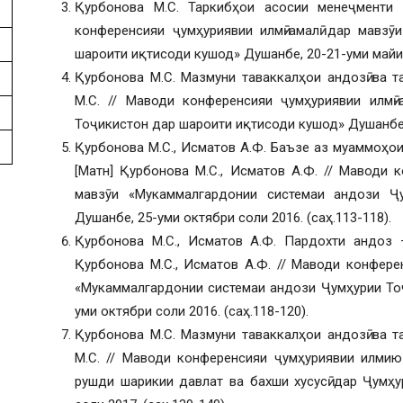
Қурбонова М.С. Таркибҳои асосии менеҷменти 
конференсияи ҷумҳуриявии илмӣ-амалӣ дар мавзӯ
шароити иқтисоди кушод» Душанбе, 20-21-уми майи с
Қурбонова М.С. Мазмуни таваккалҳои андозӣ ва т
М.С. // Маводи конференсияи ҷумҳуриявии илмӣ-
Тоҷикистон дар шароити иқтисоди кушод» Душанбе, 2
Қурбонова М.С., Исматов А.Ф. Баъзе аз муаммоҳо
[Матн] Қурбонова М.С., Исматов А.Ф. // Маводи к
мавзӯи «Мукаммалгардонии системаи андози Ҷ
Душанбе, 25-уми октябри соли 2016. (саҳ.113-118).
Қурбонова М.С., Исматов А.Ф. Пардохти андоз 
Қурбонова М.С., Исматов А.Ф. // Маводи конферен
«Мукаммалгардонии системаи андози Ҷумҳурии То
уми октябри соли 2016. (саҳ.118-120).
Қурбонова М.С. Мазмуни таваккалҳои андозӣ ва т
М.С. // Маводи конференсияи ҷумҳуриявии илмию
рушди шарикии давлат ва бахши хусусӣ дар Ҷумҳ