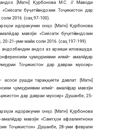
андоз. [Матн] Қурбонова М.С. // Маводи
и «Сиёсати буҷетӣ-андозии Тоҷикистон дар
оли 2016. (саҳ.97-100).
арзҳои идоракунии онҳо. [Матн] Қурбонова
амалӣ дар мавзӯи «Сиёсати буҷетӣ-андозии
0-21-уми майи соли 2016. (саҳ.197-199).
и андозбандии андоз аз арзиши иловашуда.
онференсияи ҷумҳуриявии илмӣ – амалӣ дар
умҳурии Тоҷикистон дар давраи муосир»
– асоси рушди тараққиёти давлат. [Матн]
сияи ҷумҳуриявии илмӣ – амалӣ дар мавзӯи
ҷикистон дар давраи муосир» Душанбе, 25-
арзҳои идоракунии онҳо. [Матн] Қурбонова
-амалӣ дар мавзӯи «Самтҳои афзалиятноки
урии Тоҷикистон» Душанбе, 28-уми феврали