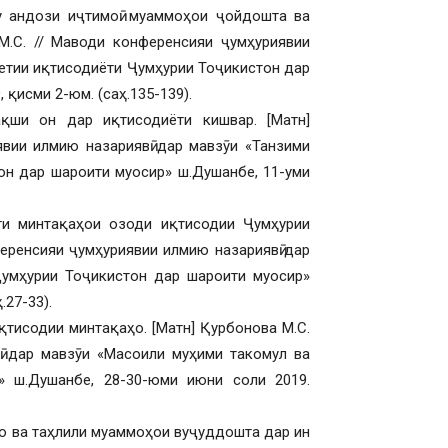
 андози иҷтимоӣ: муаммоҳои ҷойдошта ва
М.С. // Маводи конференсияи ҷумҳуриявии
етии иқтисодиёти Ҷумҳурии Тоҷикистон дар
 қисми 2-юм. (саҳ.135-139).
ақши он дар иқтисодиёти кишвар. [Матн]
явии илмию назариявӣ дар мавзӯи «Танзими
он дар шароити муосир» ш.Душанбе, 11-уми
ти минтақаҳои озоди иқтисодии Ҷумҳурии
ференсияи ҷумҳуриявии илмию назариявӣ дар
Ҷумҳурии Тоҷикистон дар шароити муосир»
.27-33).
қтисодии минтақаҳо. [Матн] Қурбонова М.С.
лӣ дар мавзӯи «Масоили муҳими такомул ва
» ш.Душанбе, 28-30-юми июни соли 2019.
о ва таҳлили муаммоҳои вуҷуддошта дар ин