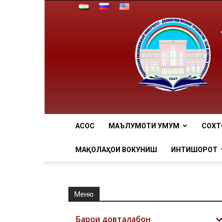
АCОСӢ
МАЪЛУМОТИ УМУМӢ
СОХТ
МАҚОЛАҲОИ ВОКУНИШӢ
ИНТИШОРОТ
Меню
Барои довталабон