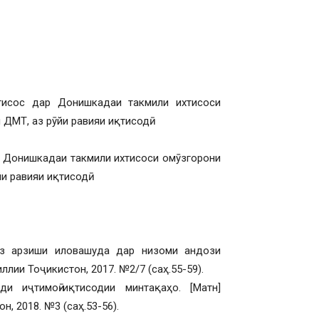
тисос дар Донишкадаи такмили ихтисоси
ДМТ, аз рӯйи равияи иқтисодӣ.
ар Донишкадаи такмили ихтисоси омӯзгорони
и равияи иқтисодӣ.
з арзиши иловашуда дар низоми андози
лии Тоҷикистон, 2017. №2/7 (саҳ.55-59).
и иҷтимоӣ-иқтисодии минтақаҳо. [Матн]
, 2018. №3 (саҳ.53-56).