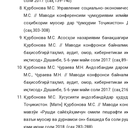
соли 2017. (саҳ.139-140).
Қурбонова М.С. Управление социально-экономичес
М.С. // Маводи конференсияи ҷумҳуриявии илмӣ-
соҳибкории муосир дар Ҷумҳурии Тоҷикистон» Д
(саҳ.303-308).
Қурбонова М.С. Асосҳои назариявии банақшагири
Қурбонова М.С. // Маводи конфронси байналми
баҳисобгирӣ, таҳлил, аудит, омор, кибернетикаи 
иқтисод» Душанбе, 5-6-уми майи соли 2017. (саҳ.89-
Қурбонова М.С. Ҷураева М.Н. Андозбандии дарома
М.С., Ҷураева М.Н. // Маводи конфронси байнал
баҳисобгирӣ, таҳлил, аудит, омор, кибернетикаи 
иқтисод» Душанбе, 5-6-уми майи соли 2017. (саҳ.216
Қурбонова М.С. Хусусияти андозбандӣ дар ҳуду
Тоҷикистон. [Матн] Қурбонова М.С. // Маводи ко
мавзӯи «Рушди сайёҳӣ ҳамчун омили пешрафти и
вазъи муосир ва дурнамои он» бахшида ба соли рушд
юми июни соли 2018. (саҳ.283-288).