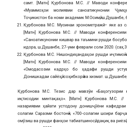
самт. [Матн] Қурбонова М.С. // Маводи конфере
«Муаммоҳои молиявии саноатикунонии Ҷумҳу
Тоҷикистон ба номи академик М.Осимӣ, ш.Душанбе, 6
Қурбонова М.С. Муоинаи хронометражӣ – яке аз с
[Матн] Қурбонова М.С. // Маводи конференсия
«Саноатикунонии кишвар ва таъмини рушди босубот
идора, ш.Душанбе, 27-уми феврали соли 2020. (саҳ.3
Қурбонова М.С. Нишондиҳандаҳои рушди иҷтимоӣ-
[Матн] Қурбонова М.С. // Маводи конференсия
«Омодасозии кадрҳо бо ҳадафи рушди устуво
Донишкадаи сайёҳӣ, соҳибкорӣ ва хизмат. ш.Душанбе, 
Қурбонова М.С. Тезис дар мавзӯи «Баҳогузории 
иқтисодии минтақаҳо». [Матн] Қурбонова М.С. //
назариявии ҳайати устодону донишҷӯёни кафедраи
солагии Саразми бостонӣ», «700-солагии шоири барҷ
омӯзиш ва рушди фанҳои табиатшиносӣ, дақиқ ва риёзӣ