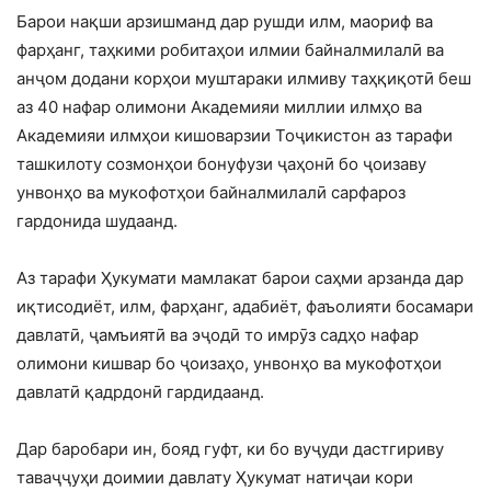
Барои нақши арзишманд дар рушди илм, маориф ва
фарҳанг, таҳкими робитаҳои илмии байналмилалӣ ва
анҷом додани корҳои муштараки илмиву таҳқиқотӣ беш
аз 40 нафар олимони Академияи миллии илмҳо ва
Академияи илмҳои кишоварзии Тоҷикистон аз тарафи
ташкилоту созмонҳои бонуфузи ҷаҳонӣ бо ҷоизаву
унвонҳо ва мукофотҳои байналмилалӣ сарфароз
гардонида шудаанд.
Аз тарафи Ҳукумати мамлакат барои саҳми арзанда дар
иқтисодиёт, илм, фарҳанг, адабиёт, фаъолияти босамари
давлатӣ, ҷамъиятӣ ва эҷодӣ то имрӯз садҳо нафар
олимони кишвар бо ҷоизаҳо, унвонҳо ва мукофотҳои
давлатӣ қадрдонӣ гардидаанд.
Дар баробари ин, бояд гуфт, ки бо вуҷуди дастгириву
таваҷҷуҳи доимии давлату Ҳукумат натиҷаи кори