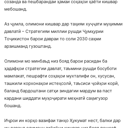
созанда ва пешбарандаи ҳамаи соҳаҳои ҳаёти кишвар
мебошанд.
Аз ҷумла, олимони кишвар дар таҳияи хуҷҷати муҳимми
давлатӣ – Стратегияи миллии рушди Ҷумҳурии
Тоҷикистон барои давраи то соли 2030 саҳми
арзишманд гузоштанд.
Олимони мо минбаъд низ бояд барои расидан ба
ҳадафҳои стратегии давлат, таъмини рушди босуботи
мамлакат, пешрафти соҳаҳои мухталифи он, хусусан,
ташкили корхонаҳои истеҳсолӣ, таъсиси ҷойҳои корӣ,
баланд бардоштани сатҳи зиндагии мардум ва паст
кардани шиддати муҳоҷирати меҳнатӣ саҳмгузор
бошанд.
Иҷрои ин корҳо вазифаи танҳо Ҳукумат нест, балки дар
ин раванд олимону зиёиёни кишвар низ бояд пешсаф