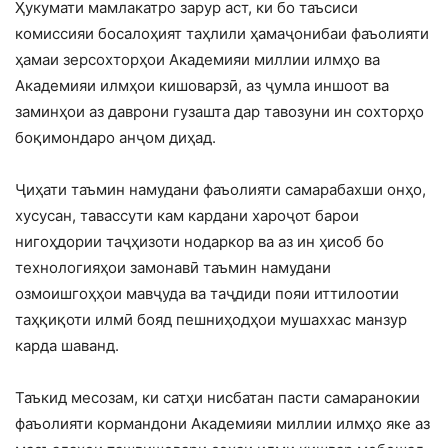
Ҳукумати мамлакатро зарур аст, ки бо таъсиси
комиссияи босалоҳият таҳлили ҳамаҷонибаи фаъолияти
ҳамаи зерсохторҳои Академияи миллии илмҳо ва
Академияи илмҳои кишоварзӣ, аз ҷумла иншоот ва
заминҳои аз даврони гузашта дар тавозуни ин сохторҳо
боқимондаро анҷом диҳад.
Ҷиҳати таъмин намудани фаъолияти самарабахши онҳо,
хусусан, тавассути кам кардани хароҷот барои
нигоҳдории таҷҳизоти нодаркор ва аз ин ҳисоб бо
технологияҳои замонавӣ таъмин намудани
озмоишгоҳҳои мавҷуда ва таҷдиди пояи иттилоотии
таҳқиқоти илмӣ бояд пешниҳодҳои мушаххас манзур
карда шаванд.
Таъкид месозам, ки сатҳи нисбатан пасти самаранокии
фаъолияти кормандони Академияи миллии илмҳо яке аз