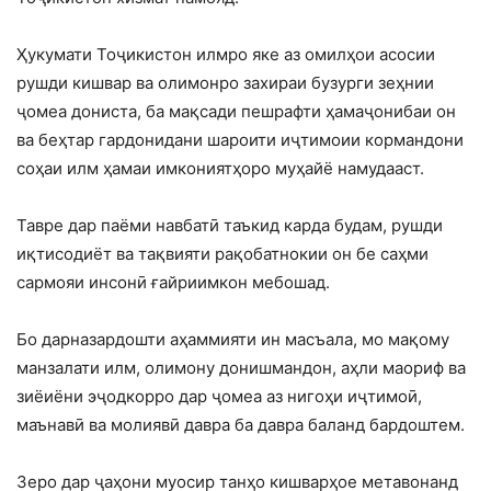
Ҳукумати Тоҷикистон илмро яке аз омилҳои асосии
рушди кишвар ва олимонро захираи бузурги зеҳнии
ҷомеа дониста, ба мақсади пешрафти ҳамаҷонибаи он
ва беҳтар гардонидани шароити иҷтимоии кормандони
соҳаи илм ҳамаи имкониятҳоро муҳайё намудааст.
Тавре дар паёми навбатӣ таъкид карда будам, рушди
иқтисодиёт ва тақвияти рақобатнокии он бе саҳми
сармояи инсонӣ ғайриимкон мебошад.
Бо дарназардошти аҳаммияти ин масъала, мо мақому
манзалати илм, олимону донишмандон, аҳли маориф ва
зиёиёни эҷодкорро дар ҷомеа аз нигоҳи иҷтимоӣ,
маънавӣ ва молиявӣ давра ба давра баланд бардоштем.
Зеро дар ҷаҳони муосир танҳо кишварҳое метавонанд