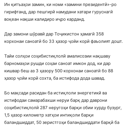
Ин қитъаҳои замин, ки номи «замини президентӣ»-ро
гирифтанд, дар пешгирӣ намудани хатари гуруснагӣ
воқеан нақши калидиро иҷро карданд.
Дар замони шӯравӣ дар Тоҷикистон ҳамагӣ 358
корхонаи саноатӣ бо 33 ҳазор ҷойи корӣ фаъолият дошт.
Тайи солҳои соҳибистиқлолӣ амалисозии нақшаву
барномаҳои рушди соҳаи саноат имкон дод, ки дар
кишвар беш аз 3 ҳазору 500 корхонаи саноатӣ бо 88
ҳазор ҷойи корӣ сохта, ба истифода дода шавад.
Бо мақсади расидан ба истиқлоли энергетикӣ ва
истифодаи самарабахши неруи барқ дар даврони
соҳибистиқлолӣ 287 неругоҳи барқи обии хурду бузург,
1,5 ҳазор километр хатҳои интиқоли барқи
баландшиддат, 50 зеристгоҳи баландшиддати барқӣ ба