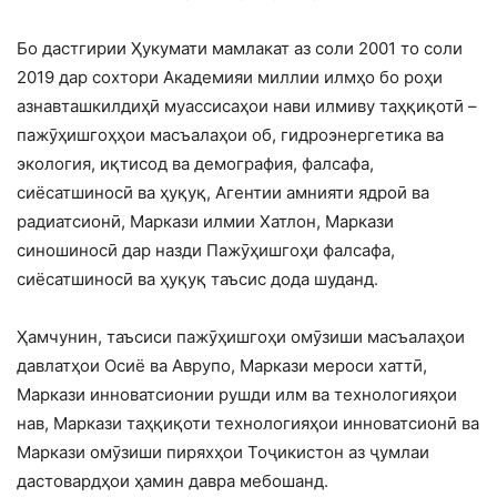
Бо дастгирии Ҳукумати мамлакат аз соли 2001 то соли
2019 дар сохтори Академияи миллии илмҳо бо роҳи
азнавташкилдиҳӣ муассисаҳои нави илмиву таҳқиқотӣ –
пажӯҳишгоҳҳои масъалаҳои об, гидроэнергетика ва
экология, иқтисод ва демография, фалсафа,
сиёсатшиносӣ ва ҳуқуқ, Агентии амнияти ядроӣ ва
радиатсионӣ, Маркази илмии Хатлон, Маркази
синошиносӣ дар назди Пажӯҳишгоҳи фалсафа,
сиёсатшиносӣ ва ҳуқуқ таъсис дода шуданд.
Ҳамчунин, таъсиси пажӯҳишгоҳи омӯзиши масъалаҳои
давлатҳои Осиё ва Аврупо, Маркази мероси хаттӣ,
Маркази инноватсионии рушди илм ва технологияҳои
нав, Маркази таҳқиқоти технологияҳои инноватсионӣ ва
Маркази омӯзиши пиряхҳои Тоҷикистон аз ҷумлаи
дастовардҳои ҳамин давра мебошанд.