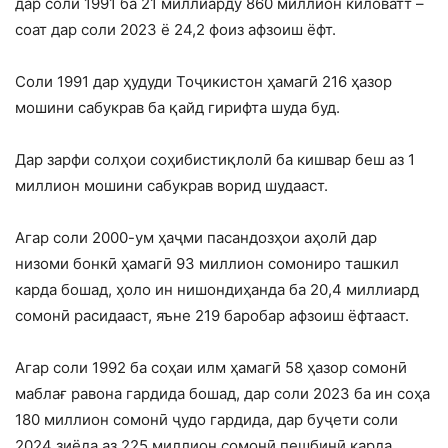
дар соли 1991 ба 21 миллиарду 860 миллион киловатт –
соат дар соли 2023 ё 24,2 фоиз афзоиш ёфт.
Соли 1991 дар ҳудуди Тоҷикистон ҳамагӣ 216 ҳазор
мошини сабукрав ба қайд гирифта шуда буд.
Дар зарфи солҳои соҳибистиқлолӣ ба кишвар беш аз 1
миллион мошини сабукрав ворид шудааст.
Агар соли 2000-ум ҳаҷми пасандозҳои аҳолӣ дар
низоми бонкӣ ҳамагӣ 93 миллион сомониро ташкил
карда бошад, ҳоло ин нишондиҳанда ба 20,4 миллиард
сомонӣ расидааст, яъне 219 баробар афзоиш ёфтааст.
Агар соли 1992 ба соҳаи илм ҳамагӣ 58 ҳазор сомонӣ
маблағ равона гардида бошад, дар соли 2023 ба ин соҳа
180 миллион сомонӣ ҷудо гардида, дар буҷети соли
2024 зиёда аз 225 миллион сомонӣ пешбинӣ карда