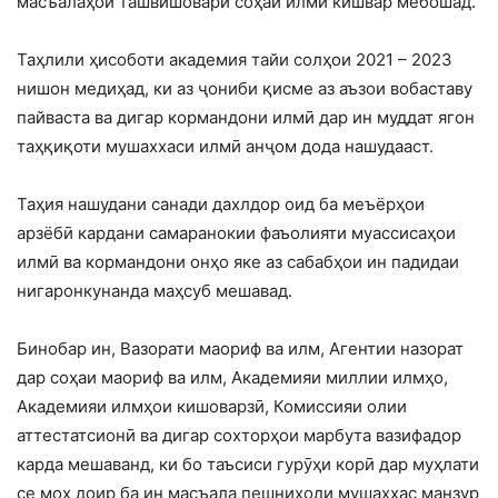
масъалаҳои ташвишовари соҳаи илми кишвар мебошад.
Таҳлили ҳисоботи академия тайи солҳои 2021 – 2023
нишон медиҳад, ки аз ҷониби қисме аз аъзои вобаставу
пайваста ва дигар кормандони илмӣ дар ин муддат ягон
таҳқиқоти мушаххаси илмӣ анҷом дода нашудааст.
Таҳия нашудани санади дахлдор оид ба меъёрҳои
арзёбӣ кардани самаранокии фаъолияти муассисаҳои
илмӣ ва кормандони онҳо яке аз сабабҳои ин падидаи
нигаронкунанда маҳсуб мешавад.
Бинобар ин, Вазорати маориф ва илм, Агентии назорат
дар соҳаи маориф ва илм, Академияи миллии илмҳо,
Академияи илмҳои кишоварзӣ, Комиссияи олии
аттестатсионӣ ва дигар сохторҳои марбута вазифадор
карда мешаванд, ки бо таъсиси гурӯҳи корӣ дар муҳлати
се моҳ доир ба ин масъала пешниҳоди мушаххас манзур