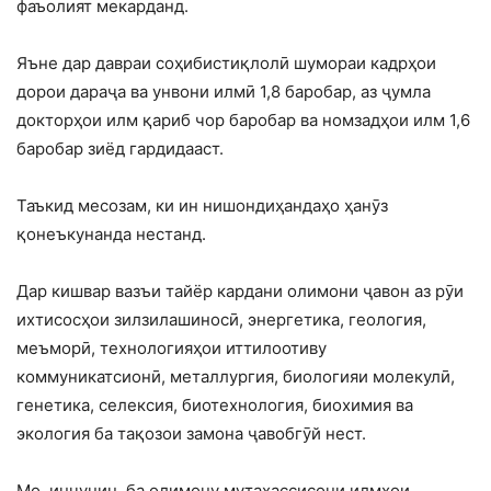
фаъолият мекарданд.
Яъне дар давраи соҳибистиқлолӣ шумораи кадрҳои
дорои дараҷа ва унвони илмӣ 1,8 баробар, аз ҷумла
докторҳои илм қариб чор баробар ва номзадҳои илм 1,6
баробар зиёд гардидааст.
Таъкид месозам, ки ин нишондиҳандаҳо ҳанӯз
қонеъкунанда нестанд.
Дар кишвар вазъи тайёр кардани олимони ҷавон аз рӯи
ихтисосҳои зилзилашиносӣ, энергетика, геология,
меъморӣ, технологияҳои иттилоотиву
коммуникатсионӣ, металлургия, биологияи молекулӣ,
генетика, селексия, биотехнология, биохимия ва
экология ба тақозои замона ҷавобгӯй нест.
Мо, инчунин, ба олимону мутахассисони илмҳои