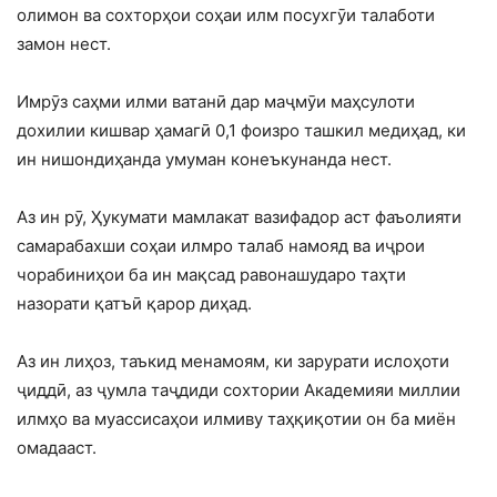
олимон ва сохторҳои соҳаи илм посухгӯи талаботи
замон нест.
Имрӯз саҳми илми ватанӣ дар маҷмӯи маҳсулоти
дохилии кишвар ҳамагӣ 0,1 фоизро ташкил медиҳад, ки
ин нишондиҳанда умуман конеъкунанда нест.
Аз ин рӯ, Ҳукумати мамлакат вазифадор аст фаъолияти
самарабахши соҳаи илмро талаб намояд ва иҷрои
чорабиниҳои ба ин мақсад равонашударо таҳти
назорати қатъӣ қарор диҳад.
Аз ин лиҳоз, таъкид менамоям, ки зарурати ислоҳоти
ҷиддӣ, аз ҷумла таҷдиди сохтории Академияи миллии
илмҳо ва муассисаҳои илмиву таҳқиқотии он ба миён
омадааст.