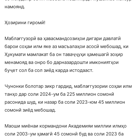
намоянд.
Ҳозирини гиромӣ!
Маблағгузорӣ ва ҳавасмандсозиҳои дигари давлатӣ
барои соҳаи илм яке аз масъалаҳои асосӣ мебошад, ки
Ҳукумати мамлакат ба он таваҷҷуҳи ҳамешагӣ зоҳир
менамояд ва онро бо дарназардошти имкониятҳои
буҷет сол ба сол зиёд карда истодааст.
Чунонки болотар зикр гардид, маблағгузории соҳаи илм
танҳо дар соли 2024-ум ба 225 миллион сомонӣ
расонида шуд, ки назар ба соли 2023-юм 45 миллион
сомонӣ зиёд мебошад.
Маоши миёнаи кормандони Академияи миллии илмҳо
соли 2003-ум ҳамагӣ 45 сомонӣ буд ва соли 2023 ба