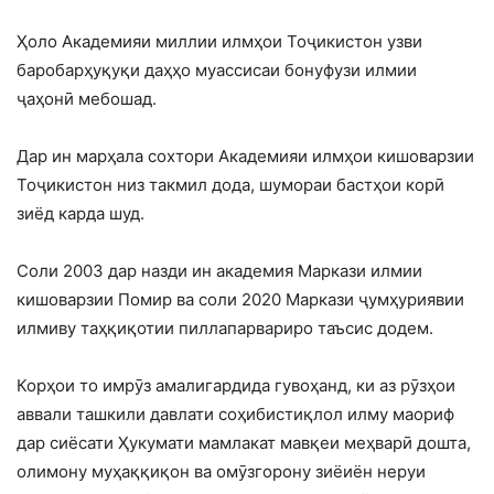
Ҳоло Академияи миллии илмҳои Тоҷикистон узви
баробарҳуқуқи даҳҳо муассисаи бонуфузи илмии
ҷаҳонӣ мебошад.
Дар ин марҳала сохтори Академияи илмҳои кишоварзии
Тоҷикистон низ такмил дода, шумораи бастҳои корӣ
зиёд карда шуд.
Соли 2003 дар назди ин академия Маркази илмии
кишоварзии Помир ва соли 2020 Маркази ҷумҳуриявии
илмиву таҳқиқотии пиллапарвариро таъсис додем.
Корҳои то имрӯз амалигардида гувоҳанд, ки аз рӯзҳои
аввали ташкили давлати соҳибистиқлол илму маориф
дар сиёсати Ҳукумати мамлакат мавқеи меҳварӣ дошта,
олимону муҳаққиқон ва омӯзгорону зиёиён неруи