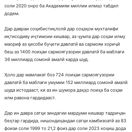
соли 2020 онро ба Академияи миллии илмҳо табдил
додем.
Дар давраи соҳибистиқлолӣ дар соҳаҳои мухталифи
иқтисодиву иҷтимоии кишвар, аз ҷумла дар соҳаи илму
маориф аз ҳисоби буҷети давлатӣ ва сармояи хориҷӣ
беш аз 1400 лоиҳаи сармоягузории давлатӣ ба маблағи
36 миллиард сомонӣ амалӣ карда шуд.
Ҳоло дар мамлакат боз 724 лоиҳаи сармоягузории
давлатӣ ба маблағи умумии 152 миллиард сомонӣ амалӣ
шуда истодааст, ки аз ин шумора даҳҳо лоиҳа ба соҳаи
илм равона гардидааст.
Дар ин давра сатҳи зиндагии мардуми кишвар тадриҷан
беҳтар гардида, нишондиҳандаи сатҳи камбизоатӣ аз 83
фоизи соли 1999 то 21,2 фоиз дар соли 2023 коҳиш дода