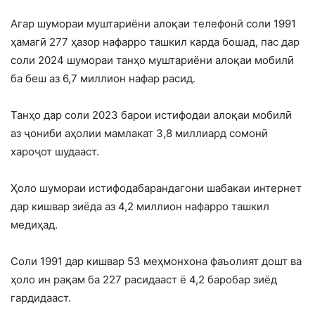
Агар шумораи муштариёни алоқаи телефонӣ соли 1991
ҳамагӣ 277 ҳазор нафарро ташкил карда бошад, пас дар
соли 2024 шумораи танҳо муштариёни алоқаи мобилӣ
ба беш аз 6,7 миллион нафар расид.
Танҳо дар соли 2023 барои истифодаи алоқаи мобилӣ
аз ҷониби аҳолии мамлакат 3,8 миллиард сомонӣ
хароҷот шудааст.
Ҳоло шумораи истифодабарандагони шабакаи интернет
дар кишвар зиёда аз 4,2 миллион нафарро ташкил
медиҳад.
Соли 1991 дар кишвар 53 меҳмонхона фаъолият дошт ва
ҳоло ин рақам ба 227 расидааст ё 4,2 баробар зиёд
гардидааст.