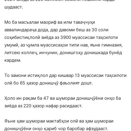
шудааст.
Мо ба масъалаи маориф ва илм таваҷчуҳи
аввалиндараҷа дода, дар давоми беш аз 30 соли
соҳибистиқлолӣ зиёда аз 3900 муассисаи таҳсилоти
умумӣ, аз ҷумла муассисаҳои типи нав, яъне гимназия,
литсею коллеҷ, инчунин, донишгоҳу донишкада бунёд
кардем.
То замони истиқлол дар кишвар 13 муассисаи таҳсилоти
олӣ бо 65 ҳазор донишҷӯ фаъолият дошт.
Ҳоло ин рақам ба 47 ва шумораи донишҷӯёни онҳо ба
зиёда аз 220 ҳазор нафар расидааст.
Яъне ҳам шумораи мактабҳои олӣ ва ҳам шумораи
донишҷӯёни онҳо қариб чор баробар афзудааст.