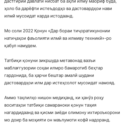
дастгирии давлатӣ нисбат ба аҳли илму маориф буда,
ҳоло ба дарёфти истеъдодҳо ва дастовардҳои нави
илмӣ мусоидат карда истодаанд.
Мо соли 2022 Қонун «Дар бораи тиҷоратикунонии
натиҷаҳои фаъолияти илмӣ ва илмиву техникӣ»-ро
қабул намудем.
Татбиқи қонуни зикршуда метавонад вазъи
маблағгузории соҳаи илмро бамаротиб беҳтар
гардонида, ба ҳарчи бештар амалӣ шудани
дастовардҳои илм дар истеҳсолот мусоидат намояд.
Аммо таҳлилҳо нишон медиҳанд, ки ҳанӯз роҳу
воситаҳои татбиқи самараноки қонун таҳия
нагардидаанд ва қисми зиёди олимону ихтироъкорони
мо доир ба моҳияти он маълумоти кофӣ надоранд.