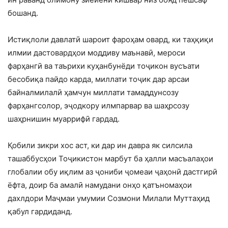
бошанд.
Истиқлоли давлатӣ шароит фароҳам овард, ки таҳқиқи
илмии дастовардҳои моддиву маънавӣ, мероси
фарҳангӣ ва таърихи куҳанбунёди тоҷикон вусъати
бесобиқа пайдо карда, миллати тоҷик дар арсаи
байналмилалӣ ҳамчун миллати тамаддунсозу
фарҳангсолор, эҷодкору илмпарвар ва шаҳрсозу
шаҳрнишин муаррифӣ гардад.
Қобили зикри хос аст, ки дар ин давра як силсила
ташаббусҳои Тоҷикистон марбут ба ҳалли масъалаҳои
глобалии обу иқлим аз ҷониби ҷомеаи ҷаҳонӣ дастгирӣ
ёфта, доир ба амалӣ намудани онҳо қатъномаҳои
дахлдори Маҷмаи умумии Созмони Милали Муттаҳид
қабул гардиданд.