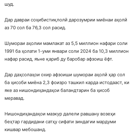
шуд.
Дар давраи соҳибистиқлолӣ дарозумрии миёнаи аҳолӣ
аз 70 сол ба 76,3 сол расид.
Шумораи аҳолии мамлакат аз 5,5 миллион нафари соли
1991 ба ҳолати 1-уми январи соли 2024 ба 10,3 миллион
нафар расид, яъне қариб ду баробар афзоиш ёфт.
Дар даҳсолаҳои охир афзоиши шумораи аҳолӣ ҳар сол
ба ҳисоби миёна 2,3 фоизро ташкил карда истодааст, ки
яке аз нишондиҳандаҳои баландтарин ба ҳисоб
меравад.
Нишондиҳандаҳои мазкур далели равшану возеҳи
беҳтар гардидани сатҳу сифати зиндагии мардуми
кишвар мебошанд.