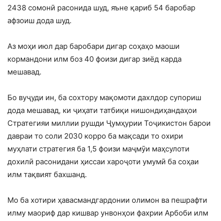
2438 сомонӣ расонида шуд, яъне қариб 54 баробар
афзоиш дода шуд.
Аз моҳи июл дар баробари дигар соҳаҳо маоши
кормандони илм боз 40 фоизи дигар зиёд карда
мешавад.
Бо вуҷуди ин, ба сохтору мақомоти дахлдор супориш
дода мешавад, ки ҷиҳати татбиқи нишондиҳандаҳои
Стратегияи миллии рушди Ҷумҳурии Тоҷикистон барои
давраи то соли 2030 корро ба мақсади то охири
муҳлати стратегия ба 1,5 фоизи маҷмӯи маҳсулоти
дохилӣ расонидани ҳиссаи хароҷоти умумӣ ба соҳаи
илм тақвият бахшанд.
Мо ба хотири ҳавасмандгардонии олимон ва пешрафти
илму маориф дар кишвар унвонҳои фахрии Арбоби илм