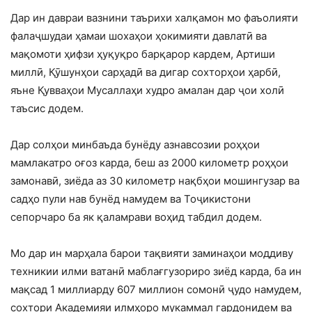
Дар ин давраи вазнини таърихи халқамон мо фаъолияти
фалаҷшудаи ҳамаи шохаҳои ҳокимияти давлатӣ ва
мақомоти ҳифзи ҳуқуқро барқарор кардем, Артиши
миллӣ, Қӯшунҳои сарҳадӣ ва дигар сохторҳои ҳарбӣ,
яъне Қувваҳои Мусаллаҳи худро амалан дар ҷои холӣ
таъсис додем.
Дар солҳои минбаъда бунёду азнавсозии роҳҳои
мамлакатро оғоз карда, беш аз 2000 километр роҳҳои
замонавӣ, зиёда аз 30 километр нақбҳои мошингузар ва
садҳо пули нав бунёд намудем ва Тоҷикистони
сепорчаро ба як қаламрави воҳид табдил додем.
Мо дар ин марҳала барои тақвияти заминаҳои моддиву
техникии илми ватанӣ маблағгузориро зиёд карда, ба ин
мақсад 1 миллиарду 607 миллион сомонӣ ҷудо намудем,
сохтори Академияи илмҳоро мукаммал гардонидем ва