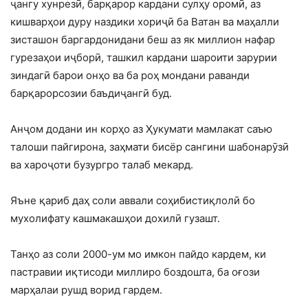
ҷангу хунрезӣ, барқарор кардани сулҳу оромӣ, аз
кишварҳои дуру наздики хориҷӣ ба Ватан ва маҳалли
зисташон баргардонидани беш аз як миллион нафар
гурезаҳои иҷборӣ, ташкил кардани шароити зарурии
зиндагӣ барои онҳо ва ба роҳ мондани раванди
барқарорсозии баъдиҷангӣ буд.
Анҷом додани ин корҳо аз Ҳукумати мамлакат саъю
талоши пайгирона, заҳмати бисёр сангини шабонарӯзӣ
ва хароҷоти бузургро талаб мекард.
Яъне қариб даҳ соли аввали соҳибистиқлолӣ бо
мухолифату кашмакашҳои дохилӣ гузашт.
Танҳо аз соли 2000-ум мо имкон пайдо кардем, ки
пастравии иқтисоди миллиро боздошта, ба оғози
марҳалаи рушд ворид гардем.