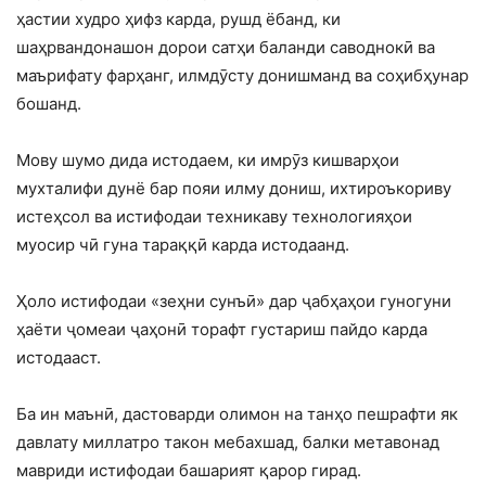
ҳастии худро ҳифз карда, рушд ёбанд, ки
шаҳрвандонашон дорои сатҳи баланди саводнокӣ ва
маърифату фарҳанг, илмдӯсту донишманд ва соҳибҳунар
бошанд.
Мову шумо дида истодаем, ки имрӯз кишварҳои
мухталифи дунё бар пояи илму дониш, ихтироъкориву
истеҳсол ва истифодаи техникаву технологияҳои
муосир чӣ гуна тараққӣ карда истодаанд.
Ҳоло истифодаи «зеҳни сунъӣ» дар ҷабҳаҳои гуногуни
ҳаёти ҷомеаи ҷаҳонӣ торафт густариш пайдо карда
истодааст.
Ба ин маънӣ, дастоварди олимон на танҳо пешрафти як
давлату миллатро такон мебахшад, балки метавонад
мавриди истифодаи башарият қарор гирад.