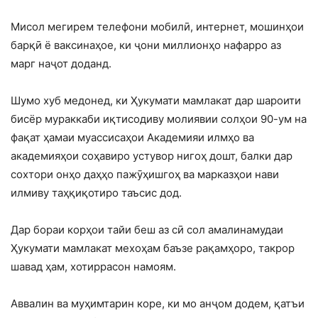
Мисол мегирем телефони мобилӣ, интернет, мошинҳои
барқӣ ё ваксинаҳое, ки ҷони миллионҳо нафарро аз
марг наҷот доданд.
Шумо хуб медонед, ки Ҳукумати мамлакат дар шароити
бисёр мураккаби иқтисодиву молиявии солҳои 90-ум на
фақат ҳамаи муассисаҳои Академияи илмҳо ва
академияҳои соҳавиро устувор нигоҳ дошт, балки дар
сохтори онҳо даҳҳо пажӯҳишгоҳ ва марказҳои нави
илмиву таҳқиқотиро таъсис дод.
Дар бораи корҳои тайи беш аз сӣ сол амалинамудаи
Ҳукумати мамлакат мехоҳам баъзе рақамҳоро, такрор
шавад ҳам, хотиррасон намоям.
Аввалин ва муҳимтарин коре, ки мо анҷом додем, қатъи