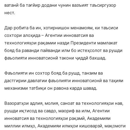
ватанӣ ба тағйир додани чунин вазъият таъсиргузор
нест.
Дар робита ба ин, хотирнишон менамоям, ки таъсиси
сохтори алоҳида – Агентии инноватсия ва
технологияҳои рақамии назди Президенти мамлакат
бояд ба раванди пайванди илм бо истеҳсолот ва рушди
фаъолияти инноватсионӣ такони ҷиддӣ бахшад.
Фаъолияти ин сохтор бояд ба рушд, танзим ва
дастгирии давлатии фаъолияти инноватсионӣ ва таҳияи
механизми татбиқи он равона карда шавад.
Вазоратҳои адлия, молия, саноат ва технологияҳои нав,
рушди иқтисод ва савдо, маориф ва илм, Агентии
инноватсия ва технологияҳои рақамӣ, Академияи
миллии илмҳо, Академияи илмҳои кишоварзӣ, мақомоти