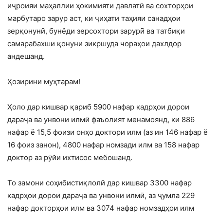
иҷроияи маҳаллии ҳокимияти давлатӣ ва сохторҳои
марбутаро зарур аст, ки ҷиҳати таҳияи санадҳои
зерқонунӣ, бунёди зерсохтори зарурӣ ва татбиқи
самарабахши қонуни зикршуда чораҳои дахлдор
андешанд.
Ҳозирини муҳтарам!
Ҳоло дар кишвар қариб 5900 нафар кадрҳои дорои
дараҷа ва унвони илмӣ фаъолият менамоянд, ки 886
нафар ё 15,5 фоизи онҳо доктори илм (аз ин 146 нафар ё
16 фоиз занон), 4800 нафар номзади илм ва 158 нафар
доктор аз рӯйи ихтисос мебошанд.
То замони соҳибистиқлолӣ дар кишвар 3300 нафар
кадрҳои дорои дараҷа ва унвони илмӣ, аз ҷумла 229
нафар докторҳои илм ва 3074 нафар номзадҳои илм