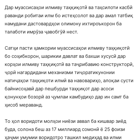
Дар муассисаҳои илмиву таҳқиқотӣ ва таҳсилоти касбӣ
раванди робитаи илм бо истеҳсолот ва дар амал татбиқ
намудани дастовардҳои олимону ихтироъкорон ба
талаботи имрӯза ҷавобгӯй нест.
Сатҳи пасти ҳамкории муассисаҳои илмиву таҳқиқотӣ
бо соҳибкорон, шарикии давлат ва бахши хусусӣ дар
корҳои илмиву таҳқиқотӣ ва таҷрибавию конструкторӣ,
ҷорӣ нагардидани механизми тиҷоратикунонии
натиҷаҳои таҳқиқоти илмӣ ва навовариҳо, алоқаи сусти
байнисоҳавӣ дар пешбурди таҳқиқот дар асоси
қонунҳои бозорӣ аз ҷумлаи камбудиҳо дар ин самт ба
ҳисоб мераванд.
То ҳол воридоти молҳои ниёзи аввал ба кишвар зиёд
буда, солона беш аз 17 миллиард сомонӣ ё 25 фоизи
ҳаҷми умумии воридотро ташкил медиҳад ва илми