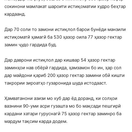
сокинони мамлакат шароити истиқоматии худро беҳтар
кардаанд.
Дар 70 соли то замони истиқлол барои бунёди манзили
истиқоматӣ ҳамагӣ ба 530 ҳазор оила 77 ҳазор гектар
замин ҷудо гардида буд.
Дар даврони истиқлол дар кишвар 54 ҳазор гектар
заминҳои нав обёрӣ гардида, ҳамзамон бо ин, ҳар сол
дар майдони қариб 200 ҳазор гектар замини обӣ кишти
такрории зироатҳо гузаронида шуда истодааст.
Ҳамватанони азизи мо хуб дар ёд доранд, ки солҳои
вазнини 90-уми асри гузашта мо бо мақсади пешгирӣ
кардани хатари гуруснагӣ 75 ҳазор гектар заминро ба
мардум тақсим карда додем.