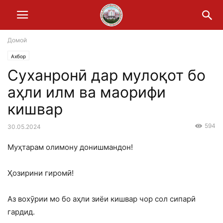
Домой
Ахбор
Суханронӣ дар мулоқот бо
аҳли илм ва маорифи
кишвар
594
30.05.2024
Муҳтарам олимону донишмандон!
Ҳозирини гиромӣ!
Аз вохӯрии мо бо аҳли зиёи кишвар чор сол сипарӣ
гардид.