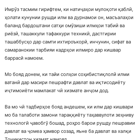
Имрӯз тасмим гирифтем, ки натиҷаҳои мулоқоти қаблӣ,
ҳолати кунунии рушди илм ва дурнамои он, масъалаҳои
баланд бардоштани сатҳи омӯзиши илмҳои табиӣ ва
риёзӣ, ташаккули тафаккури техникӣ, дастгирии
ташаббусҳо дар самти ихтироъкорӣ, инчунин, сифат ва
самаранокии тарбияи кадрҳои илмиро дар кишвар
баррасӣ намоем.
Мо бояд донем, ки тайи солҳои соҳибистиқлолӣ илми
ватанӣ дар масири пешрафти давлат ва иқтисодиёту
иҷтимоиёти мамлакат чӣ хизмате анҷом дод.
Ва мо чӣ тадбирҳое бояд андешем, ки илм дар кишвари
мо ба талаботи замони тараққиёту таҳаввулоти зеҳниву
технологӣ ҷавобгӯ бошад, роҳро барои рушду пешравии
давлат ва ҷомеа ҳамвор созад, яъне ба давлат ва халқи
Тоҷикистон хизмат намояд.