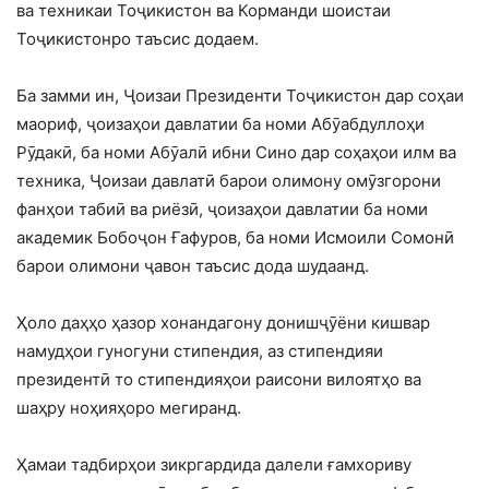
ва техникаи Тоҷикистон ва Корманди шоистаи
Тоҷикистонро таъсис додаем.
Ба замми ин, Ҷоизаи Президенти Тоҷикистон дар соҳаи
маориф, ҷоизаҳои давлатии ба номи Абӯабдуллоҳи
Рӯдакӣ, ба номи Абӯалӣ ибни Сино дар соҳаҳои илм ва
техника, Ҷоизаи давлатӣ барои олимону омӯзгорони
фанҳои табиӣ ва риёзӣ, ҷоизаҳои давлатии ба номи
академик Бобоҷон Ғафуров, ба номи Исмоили Сомонӣ
барои олимони ҷавон таъсис дода шудаанд.
Ҳоло даҳҳо ҳазор хонандагону донишҷӯёни кишвар
намудҳои гуногуни стипендия, аз стипендияи
президентӣ то стипендияҳои раисони вилоятҳо ва
шаҳру ноҳияҳоро мегиранд.
Ҳамаи тадбирҳои зикргардида далели ғамхориву