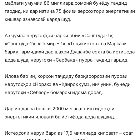
маблағи умумии 86 миллиард сомонӣ бунёду таҷдид
гардид, ки дар натиҷа 75 фоизи зерсохтори энергетикии
кишвар азнавсозӣ карда шуд.
Аз ҷумла неругоҳҳои барқи обии «Сангтӯда-1»,
«Сангтӯда-2», «Помир – 1», «Тоҷикистон» ва Маркази
барқу гармидиҳӣ дар шаҳри Душанбе сохта ба истифода
дода шуда, неругоҳи «Сарбанд» пурра таҷдид гардид.
Илова бар ин, корҳои таҷдиду барқарорсозии пурраи
неругоҳҳои «Норак» ва «Қайроққум», инчунин, бунёди
неругоҳи «Себзор» бомаром идома дорад.
Дар ин давра беш аз 2000 мегаватт иқтидорҳои
энергетикии иловагӣ ба истифода дода шуданд.
Истеҳсоли неруи барқ аз 17,6 миллиард киловатт – соат