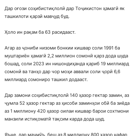
Дар оғози соҳибистиқлолӣ дар Тоҷикистон ҳамагӣ як
ташкилоти қарзӣ мавҷуд буд.
Ҳоло ин рақам ба 63 расидааст.
Агар аз ҷониби низоми бонкии кишвар соли 1991 ба
муштариён ҳамагӣ 2,2 миллион сомонӣ қарз дода шуда
бошад, соли 2023 ин нишондиҳанда қариб 19 миллиард
сомонӣ ва танҳо дар чор моҳи аввали соли ҷорӣ 6,6
миллиард сомониро ташкил додааст.
Дар замони соҳибистиқлолӣ 140 ҳазор гектар замин, аз
ҷумла 52 ҳазор гектар аз ҳисоби заминҳои обӣ ба зиёда
аз 1 миллиону 420 ҳазор оилаи кишвар барои сохтмони
манзили истиқоматӣ тақсим карда дода шуд.
Яъне, дар маҷмӯъ, беш аз 8 миллиону 800 ҳазор нафар