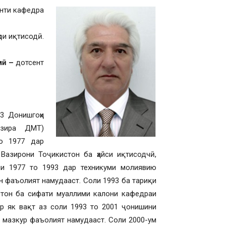
нти кафедра
ои иқтисодӣ.
мӣ –
дотсент
 Донишгоҳи
озира ДМТ)
о 1977 дар
 Вазирони Тоҷикистон ба ҳайси иқтисодчӣ,
и 1977 то 1993 дар техникуми молиявию
н фаъолият намудааст. Соли 1993 ба тариқи
стон ба сифати муаллими калони кафедраи
ар як вақт аз соли 1993 то 2001 ҷонишини
 мазкур фаъолият намудааст. Соли 2000-ум