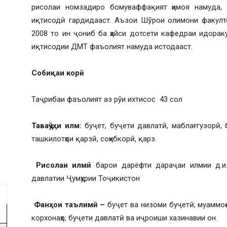
рисолаи номзадиро бомуваффақият ҳимоя намуда, 
иқтисодӣ гардидааст. Аъзои Шўрои олимони факулт
2008 то ин ҷониб ба ҳайси дотсети кафедраи идора
иқтисодии ДМТ фаъолият намуда истодааст.
Собиқаи корӣ
Таҷрибаи фаъолият аз рӯи ихтисос 43 сол
Таваҷҷўҳи илм:
буҷет, буҷети давлатӣ, маблағгузорӣ, 
ташкилотҳои қарзӣ, соҳибкорӣ, қарз.
Рисолаи илмӣ
барои дарёфти дараҷаи илмии д.и
давлатии Ҷумҳурии Тоҷикистон
Фанҳои таълимӣ –
буҷет ва низоми буҷетӣ; муаммоҳ
корхонаҳо; буҷети давлатӣ ва иҷроиши хазинавии он.