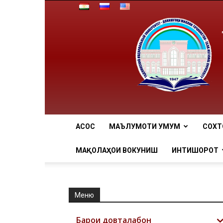
АCОСӢ
МАЪЛУМОТИ УМУМӢ
СОХТ
МАҚОЛАҲОИ ВОКУНИШӢ
ИНТИШОРОТ
Меню
Барои довталабон