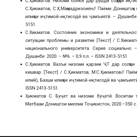
С.Ҳикматов. Низоми бонкӣ дар рушди соҳаҳои иқтис
С.Ҳикматов, С.Ҳ.Маҳмадризоиён// Паёми Донишгоҳи
илмҳои иҷтимоӣ-иқтисодӣ ва ҷамъиятӣ. – Душанбе: «
5151.
С.Хикматов. Состояние экономики и деятельнос
ситуации проблемы и развитие [Текст] / С.Хикма
национального университета. Серия социально 
Душанбе: 2020. – №6. – 0,9 п.л. – ISSN 2413-5151.
С.Ҳикматов. Вазъи низоми қарзии ҶТ дар солҳои
кишвар. [Текст] / С.Ҳикматов, М.С.Ҳикматов// Па
илмӣ), Бахши илмҳои иҷтимоӣ-иқтисодӣ ва ҷамъиятӣ. 
ISSN 2413-5151.
Ҳикматов С. Буҷет ва низоми буҷетӣ. Воситаи т
Матбааи Донишгои миллии Тоҷикистон, 2020.–350 с.