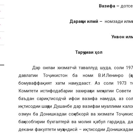
Вазифа –
дотсе
Дараҷаи илмӣ –
номзади илмҳ
Тоҷикистон
Унвон ил
Тарҷумаи ҳол
Дар оилаи хизматчӣ таваллуд шуда, соли 1973
давлатии Тоҷикистон ба номи В.И.Ленинро (ҳ
бомуваффақият хатм намудааст. Аз соли 1973 т
Комитети истифодабарии захираҳои меҳнатии Совети
баъдан сариқтисодчӣ ифои вазифа намуда, аз сол
иқтисодии шаҳри Душанбе дар вазифаи муаллими кало
озмун ба Донишкадаи соҳибкорӣ ва хизмати Тоҷики
баҳисобгирии бухгалтерӣ ва молия қабул гардида, д
декани факултети муҳандисӣ – иқтисодии Донишкадаи