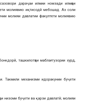
сазовори дараҷаи илмии номзади илмҳои
ети молиявию иқтисодӣ мебошад. Аз соли
кунии молияи давлатии факултети молиявию
бонкдорӣ, ташкилотҳои маблағгузории хурд,
.и. Такмили механизми идоракунии буҷети
ои низоми буҷети ва қарзи давлатӣ; молияи