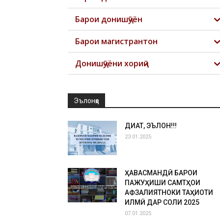
Барои донишҷӯён
Барои магистрантон
Донишҷӯёни хориҷӣ
Эълонҳо
ДИҚҚАТ, ЭЪЛОН!!!
23.01.2025
ҲАВАСМАНДӢ БАРОИ
ПАЖУҲИШИ САМТҲОИ
АФЗАЛИЯТНОКИ ТАҲҚИҚОТИ
ИЛМӢ ДАР СОЛИ 2025
07.01.2025