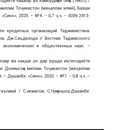
одиёти кишвар ва камбудиҳои онҳо [Текст] /
 миллии Тоҷикистон (маҷаллаи илмӣ), Бахши
Сино», 2020. – №4. – 0,7 ҷ.ч. – ISSN 2413-
ти кредитных организаций Таджикистана:
тов, Дж.Саъдизода // Вестник Таджикского
– экономических и общественных наук. –
 охир ва нақши он дар рушди иқтисодиёти
ёми Донишгоҳи миллии Тоҷикистон (маҷаллаи
– Душанбе: «Сино», 2020. – №7. – 0,8 ҷ.ч. –
аълимӣ / С.икматов, С.Ҷаҳоншоҳ.–Душанбе: