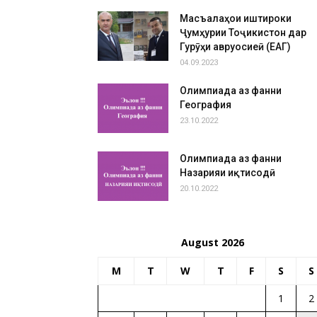
Масъалаҳои иштироки
Ҷумҳурии Тоҷикистон дар
Гурӯҳи авруосиеӣ (ЕАГ)
04.09.2023
Олимпиада аз фанни
География
23.10.2022
Олимпиада аз фанни
Назарияи иқтисодӣ
20.10.2022
August 2026
M
T
W
T
F
S
S
1
2