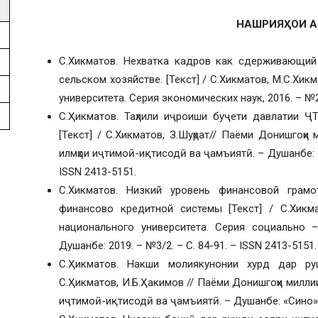
НАШРИЯҲОИ 
С.Хикматов. Нехватка кадров как сдерживающий
сельском хозяйстве. [Текст] / С.Хикматов, М.С.Хи
университета. Серия экономических наук, 2016. – №2/
С.Ҳикматов. Таҳлили иҷроиши буҷети давлатии Ҷ
[Текст] / С.Хикматов, З.Шуҳрат// Паёми Донишгоҳи
илмҳои иҷтимоӣ-иқтисодӣ ва ҷамъиятӣ. – Душанбе: «Си
ISSN 2413-5151.
С.Хикматов. Низкий уровень финансовой грамо
финансово кредитной системы [Текст] / С.Хикма
национального университета. Серия социально 
Душанбе: 2019. – №3/2. – С. 84-91. – ISSN 2413-5151.
С.Ҳикматов. Накши молиякунонии хурд дар ру
С.Ҳикматов, И.Б.Ҳакимов // Паёми Донишгоҳи милли
иҷтимоӣ-иқтисодӣ ва ҷамъиятӣ. – Душанбе: «Сино», 2