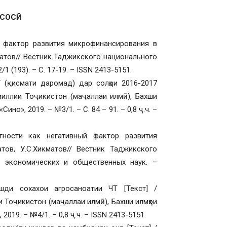
АСОСӢ
 фактор развития микрофинансирования в
кматов// Вестник Таджикского национального
1 (193). – С. 17-19. – ISSN 2413-5151.
Т (қисмати даромад) дар солҳои 2016-2017
 миллии Тоҷикистон (маҷаллаи илмӣ), Бахши
но», 2019. – №3/1. – С. 84 – 91. – 0,8 ҷ.ч. –
тности как негативный фактор развития
тов, У.С.Хикматов// Вестник Таджикского
– экономических и общественных наук. –
шди сохахои агросаноатии ЧТ [Текст] /
и Тоҷикистон (маҷаллаи илмӣ), Бахши илмҳои
019. – №4/1. – 0,8 ҷ.ч. – ISSN 2413-5151.