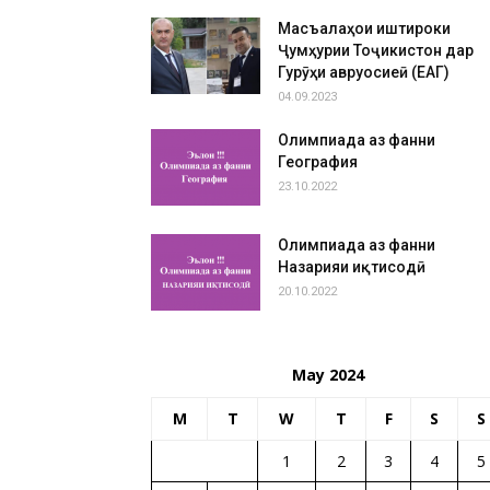
Масъалаҳои иштироки
Ҷумҳурии Тоҷикистон дар
Гурӯҳи авруосиеӣ (ЕАГ)
04.09.2023
Олимпиада аз фанни
География
23.10.2022
Олимпиада аз фанни
Назарияи иқтисодӣ
20.10.2022
May 2024
M
T
W
T
F
S
S
1
2
3
4
5