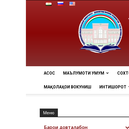
АCОСӢ
МАЪЛУМОТИ УМУМӢ
СОХТ
МАҚОЛАҲОИ ВОКУНИШӢ
ИНТИШОРОТ
Меню
Барои довталабон