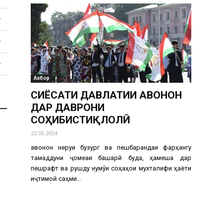
Тоҷикистон
Ахбор
СИЁСАТИ ДАВЛАТИИ ҶАВОНОН
ДАР ДАВРОНИ
СОҲИБИСТИҚЛОЛӢ
22.05.2024
Ҷавонон неруи бузург ва пешбарандаи фарҳангу
тамаддуни ҷомеаи башарӣ буда, ҳамеша дар
пешрафт ва рушду нумӯи соҳаҳои мухталифи ҳаёти
иҷтимоӣ саҳми...