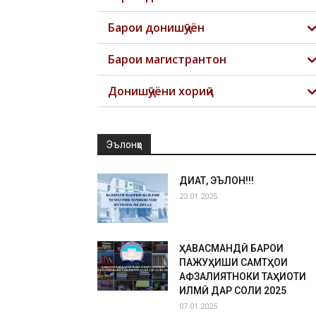
Барои донишҷӯён
Барои магистрантон
Донишҷӯёни хориҷӣ
Эълонҳо
ДИҚҚАТ, ЭЪЛОН!!!
23.01.2025
ҲАВАСМАНДӢ БАРОИ
ПАЖУҲИШИ САМТҲОИ
АФЗАЛИЯТНОКИ ТАҲҚИҚОТИ
ИЛМӢ ДАР СОЛИ 2025
07.01.2025