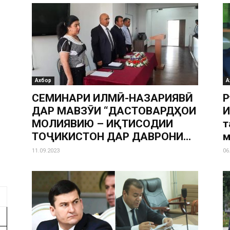
Ахбор
А
СЕМИНАРИ ИЛМӢ-НАЗАРИЯВӢ
Р
ДАР МАВЗӮИ “ДАСТОВАРДҲОИ
И
МОЛИЯВИЮ – ИҚТИСОДИИ
т
ТОҶИКИСТОН ДАР ДАВРОНИ...
м
11.09.2023
06