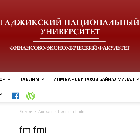
ОР
ТАЪЛИМ
ИЛМ ВА РОБИТАҲОИ БАЙНАЛМИЛАЛӢ
Донишгоҳи
Домой
Авторы
Посты от fmifmi
fmifmi
миллии