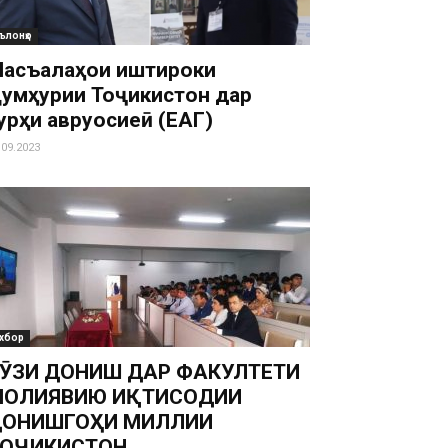
ълонҳо
асъалаҳои иштироки
умҳурии Тоҷикистон дар
урӯҳи авруосиеӣ (ЕАГ)
.09.2023
хбор
ӮЗИ ДОНИШ ДАР ФАКУЛТЕТИ
МОЛИЯВИЮ ИҚТИСОДИИ
ДОНИШГОҲИ МИЛЛИИ
ТОҶИКИСТОН