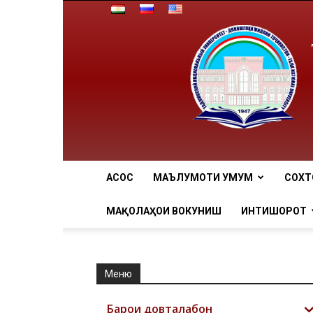
АCОСӢ
МАЪЛУМОТИ УМУМӢ
СОХТ
МАҚОЛАҲОИ ВОКУНИШӢ
ИНТИШОРОТ
Меню
Барои довталабон