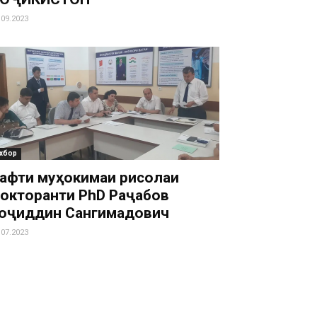
.09.2023
хбор
афти муҳокимаи рисолаи
окторанти PhD Раҷабов
оҷиддин Сангимадович
.07.2023