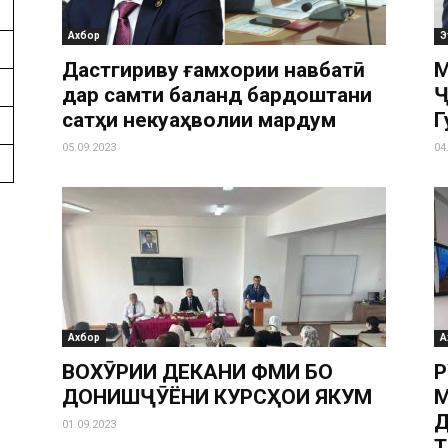
Ахбор
Э
Дастгириву ғамхории навбатӣ
М
дар самти баланд бардоштани
Ҷ
сатҳи некуаҳволии мардум
Г
05.09.2023
04
Ахбор
А
ВОХӮРИИ ДЕКАНИ ФМИ БО
Р
ДОНИШҶӮЁНИ КУРСҲОИ ЯКУМ
01.09.2023