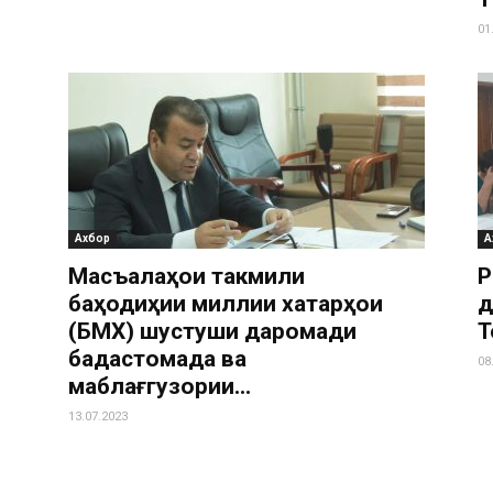
01
Ахбор
А
Масъалаҳои такмили
Р
баҳодиҳии миллии хатарҳои
д
(БМХ) шустушӯи даромади
Т
бадастомада ва
08
маблағгузории...
13.07.2023