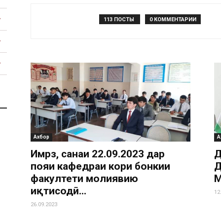
113 ПОСТЫ
0 КОММЕНТАРИИ
Тоҷикистон
Ахбор
А
Имрӯз, санаи 22.09.2023 дар
Д
пояи кафедраи кори бонкии
Д
факултети молиявию
иқтисодӣ...
12
26.09.2023