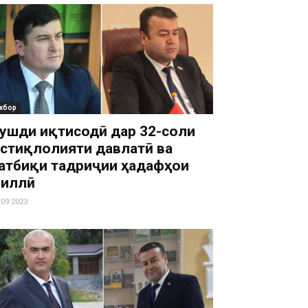
хбор
ушди иқтисодӣ дар 32-соли
стиқлолияти давлатӣ ва
атбиқи тадриҷии ҳадафҳои
иллӣ
.09.2023