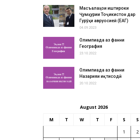
Масъалаҳои иштироки
Ҷумҳурии Тоҷикистон дар
Гурӯҳи авруосиеӣ (ЕАГ)
04.09.2023
Олимпиада аз фанни
География
23.10.2022
Олимпиада аз фанни
Назарияи иқтисодӣ
20.10.2022
August 2026
M
T
W
T
F
S
S
1
2