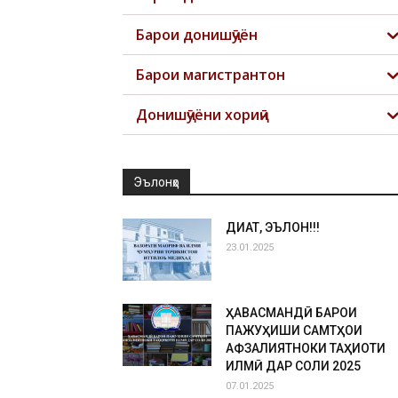
Барои донишҷӯён
Барои магистрантон
Донишҷӯёни хориҷӣ
Эълонҳо
ДИҚҚАТ, ЭЪЛОН!!!
23.01.2025
ҲАВАСМАНДӢ БАРОИ
ПАЖУҲИШИ САМТҲОИ
АФЗАЛИЯТНОКИ ТАҲҚИҚОТИ
ИЛМӢ ДАР СОЛИ 2025
07.01.2025