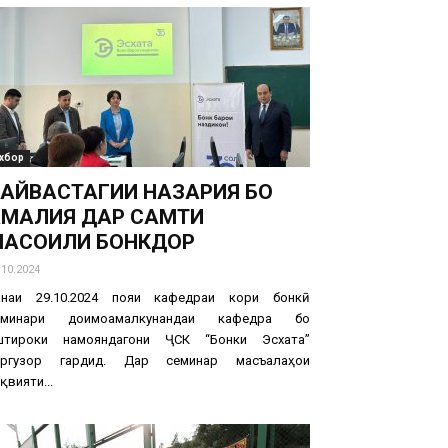
хбор
АЙВАСТАГИИ НАЗАРИЯ БО
МАЛИЯ ДАР САМТИ
АСОИЛИ БОНКДОРӢ
.10.2024
анаи 29.10.2024 пояи кафедраи кори бонкӣ
еминари доимоамалкунандаи кафедра бо
штироки намояндагони ҶСК “Бонки Эсхата”
аргузор гардид. Дар семинар масъалаҳои
қвияти...