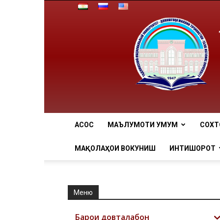
АCОСӢ
МАЪЛУМОТИ УМУМӢ
СОХТ
МАҚОЛАҲОИ ВОКУНИШӢ
ИНТИШОРОТ
Меню
Барои довталабон