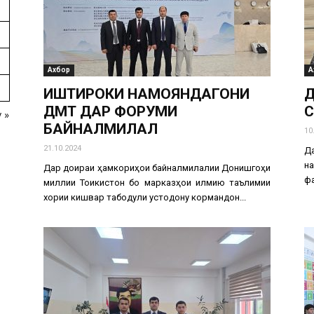
Ахбор
А
ИШТИРОКИ НАМОЯНДАГОНИ
Д
ДМТ ДАР ФОРУМИ
С
 »
БАЙНАЛМИЛАЛӢ
10
21.10.2024
Д
на
Дар доираи ҳамкориҳои байналмилалии Донишгоҳи
фа
миллии Тоҷикистон бо марказҳои илмию таълимии
хориҷи кишвар табодули устодону кормандон...