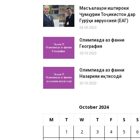
Масъалаҳои иштироки
Ҷумҳурии Тоҷикистон дар
Гурӯҳи авруосиеӣ (ЕАГ)
04.09.2023
Олимпиада аз фанни
География
23.10.2022
Олимпиада аз фанни
Назарияи иқтисодӣ
20.10.2022
October 2024
M
T
W
T
F
S
S
1
2
3
4
5
6