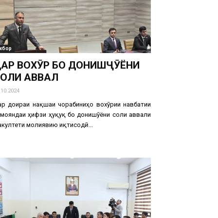
хбор
АР ВОХӮРӢ БО ДОНИШҶӮЁНИ
ОЛИ АВВАЛ
.10.2024
ар доираи нақшаи чорабиниҳо вохӯрии навбатии
мояндаи ҳифзи ҳуқуқ бо донишҷӯёни соли аввали
култети молиявию иқтисодӣ...