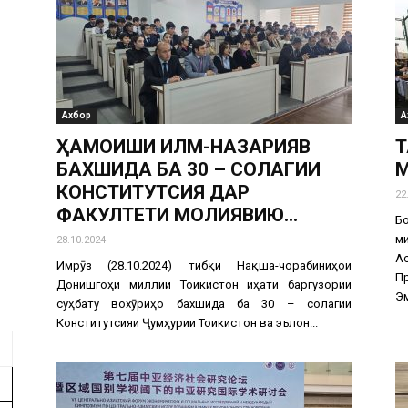
Ахбор
А
ҲАМОИШИ ИЛМӢ-НАЗАРИЯВӢ
Т
БАХШИДА БА 30 – СОЛАГИИ
М
КОНСТИТУТСИЯ ДАР
22
ФАКУЛТЕТИ МОЛИЯВИЮ...
Б
м
28.10.2024
А
Имрӯз (28.10.2024) тибқи Нақша-чорабиниҳои
П
Донишгоҳи миллии Тоҷикистон ҷиҳати баргузории
Эм
суҳбату вохӯриҳо бахшида ба 30 – солагии
Конститутсияи Ҷумҳурии Тоҷикистон ва эълон...