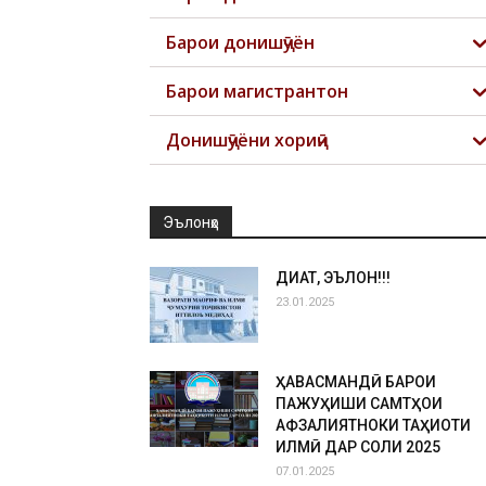
Барои донишҷӯён
Барои магистрантон
Донишҷӯёни хориҷӣ
Эълонҳо
ДИҚҚАТ, ЭЪЛОН!!!
23.01.2025
ҲАВАСМАНДӢ БАРОИ
ПАЖУҲИШИ САМТҲОИ
АФЗАЛИЯТНОКИ ТАҲҚИҚОТИ
ИЛМӢ ДАР СОЛИ 2025
07.01.2025