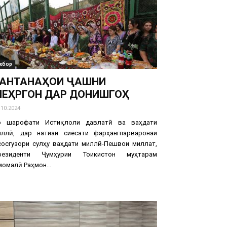
хбор
АНТАНАҲОИ ҶАШНИ
ЕҲРГОН ДАР ДОНИШГОҲ
.10.2024
о шарофати Истиқлоли давлатӣ ва ваҳдати
иллӣ, дар натиҷаи сиёсати фарҳангпарваронаи
сосгузори сулҳу ваҳдати миллӣ-Пешвои миллат,
резиденти Ҷумҳурии Тоҷикистон муҳтарам
омалӣ Раҳмон...