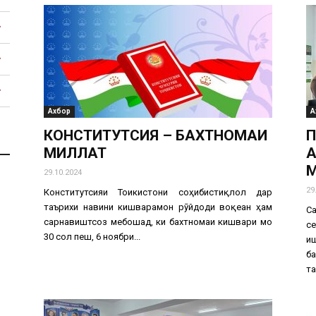
Тоҷикистон
Ахбор
А
КОНСТИТУТСИЯ – БАХТНОМАИ
П
МИЛЛАТ
А
М
29.10.2024
29
Конститутсияи Тоҷикистони соҳибистиқлол дар
таърихи навини кишварамон рӯйдоди воқеан ҳам
С
сарнавиштсоз мебошад, ки бахтномаи кишвари мо
с
30 сол пеш, 6 ноябри...
и
б
та