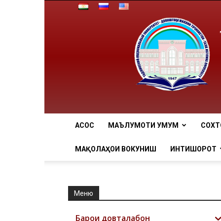
АCОСӢ
МАЪЛУМОТИ УМУМӢ
СОХТ
МАҚОЛАҲОИ ВОКУНИШӢ
ИНТИШОРОТ
Меню
Барои довталабон