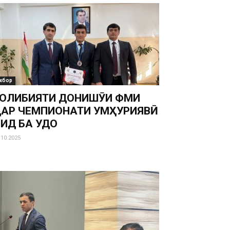
хбор
ОЛИБИЯТИ ДОНИШҶӮИ ФМИ
АР ЧЕМПИОНАТИ ҶУМҲУРИЯВӢ
ИД БА ҶУДО
.10.2025