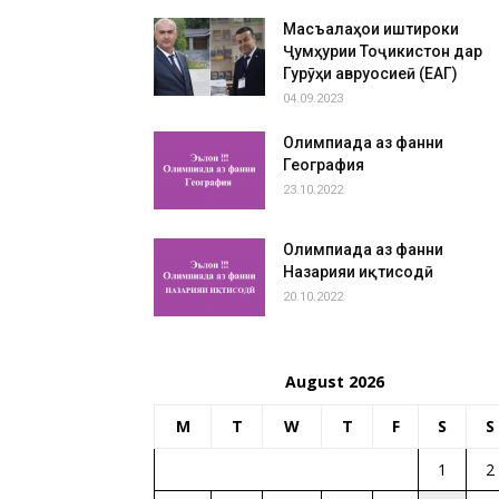
Масъалаҳои иштироки
Ҷумҳурии Тоҷикистон дар
Гурӯҳи авруосиеӣ (ЕАГ)
04.09.2023
Олимпиада аз фанни
География
23.10.2022
Олимпиада аз фанни
Назарияи иқтисодӣ
20.10.2022
August 2026
M
T
W
T
F
S
S
1
2