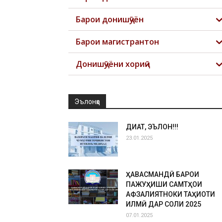
Барои донишҷӯён
Барои магистрантон
Донишҷӯёни хориҷӣ
Эълонҳо
ДИҚҚАТ, ЭЪЛОН!!!
23.01.2025
ҲАВАСМАНДӢ БАРОИ
ПАЖУҲИШИ САМТҲОИ
АФЗАЛИЯТНОКИ ТАҲҚИҚОТИ
ИЛМӢ ДАР СОЛИ 2025
07.01.2025