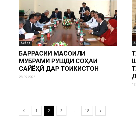
Ахбор
А
БАРРАСИИ МАСОИЛИ
Т
МУБРАМИ РУШДИ СОҲАИ
Ш
САЙЁҲӢ ДАР ТОҶИКИСТОН
Т
23.09.2025
17
...
1
2
3
18