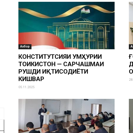
Ахбор
А
КОНСТИТУТСИЯИ ҶУМҲУРИИ
Ғ
ТОҶИКИСТОН — САРЧАШМАИ
Д
РУШДИ ИҚТИСОДИЁТИ
О
КИШВАР
28
05.11.2025