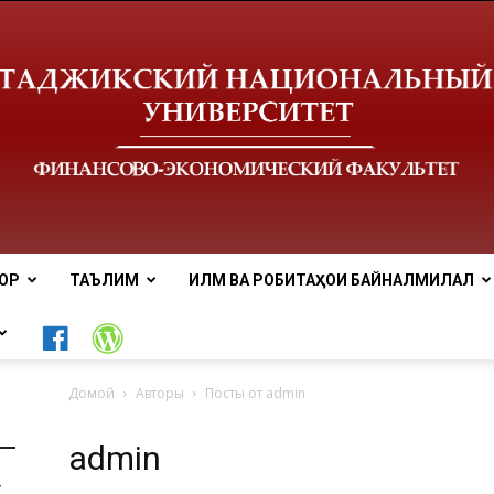
ОР
ТАЪЛИМ
ИЛМ ВА РОБИТАҲОИ БАЙНАЛМИЛАЛӢ
Донишгоҳи
Домой
Авторы
Посты от admin
admin
миллии