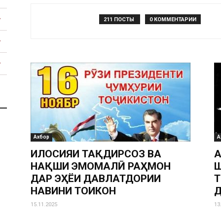
211 ПОСТЫ
0 КОММЕНТАРИИ
Тоҷикистон
Ахбор
А
ИҶЛОСИЯИ ТАҚДИРСОЗ ВА
А
НАҚШИ ЭМОМАЛӢ РАҲМОН
Ш
ДАР ЭҲЁИ ДАВЛАТДОРИИ
Т
НАВИНИ ТОҶИКОН
Д
15.11.2025
13