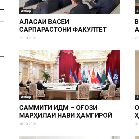
Ахбор
А
ҶАЛАСАИ ВАСЕИ
В
САРПАРАСТОНИ ФАКУЛТЕТ
22.10.2025
20
Ахбор
А
САММИТИ ИДМ – ОҒОЗИ
О
МАРҲИЛАИ НАВИ ҲАМГИРОӢ
Ҳ
18.10.2025
04