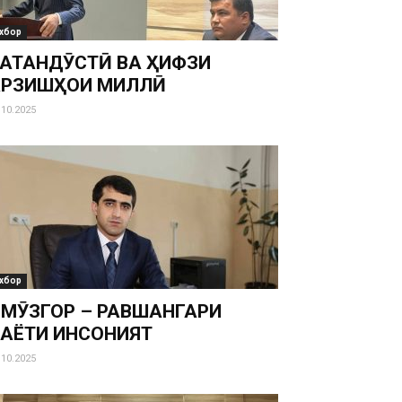
хбор
АТАНДӮСТӢ ВА ҲИФЗИ
АРЗИШҲОИ МИЛЛӢ
.10.2025
хбор
МӮЗГОР – РАВШАНГАРИ
АЁТИ ИНСОНИЯТ
.10.2025